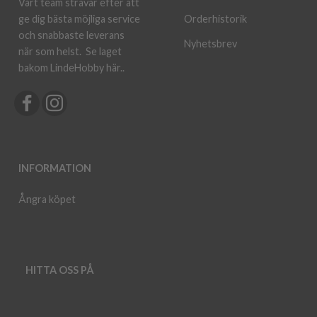
Vårt team strävar efter att
ge dig bästa möjliga service
Orderhistorik
och snabbaste leverans
Nyhetsbrev
när som helst.
Se laget
bakom LindeHobby här.
.
INFORMATION
Ångra köpet
HITTA OSS PÅ