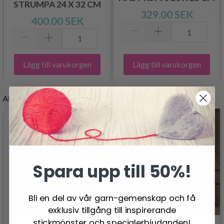
STRUMPA 24 X 32 CM
329.00 SEK
400.00 SEK
Lägg till varukorgen
Lägg till varukorgen
ANDRA KUNDER KÖPTE
Spara upp till 50%!
Bli en del av vår garn-gemenskap och få
exklusiv tillgång till inspirerande
stickmönster och specialerbjudanden!