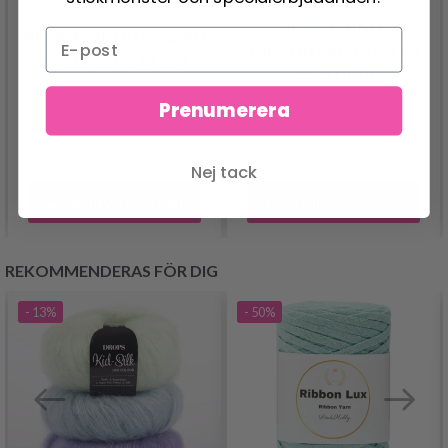
BRODERIKIT
BRODERIKIT UGGLAN
JULSTRUMPA SANTA
LÄSER 27 X 44 CM
PÅ STUBBE
543.00 SEK
349.00 SEK
Prenumerera
Nej tack
Lägg till varukorgen
Lägg till varukorgen
REKOMMENDERAS FÖR DIG
- 13%
- 50%