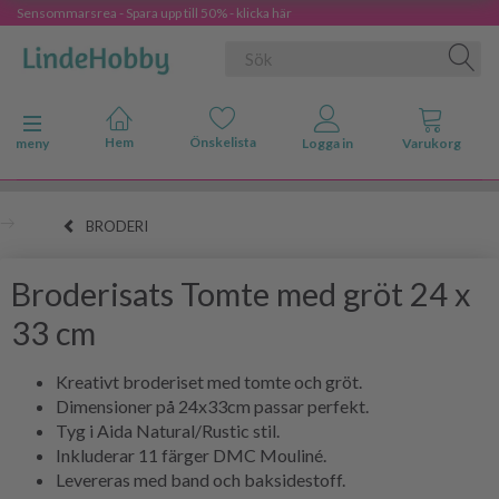
Sensommarsrea - Spara upp till 50% - klicka här
Ändra navigering
meny
BRODERI
Broderisats Tomte med gröt 24 x
33 cm
Kreativt broderiset med tomte och gröt.
Dimensioner på 24x33cm passar perfekt.
Tyg i Aida Natural/Rustic stil.
Inkluderar 11 färger DMC Mouliné.
Levereras med band och baksidestoff.