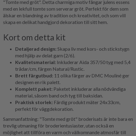
"Tomte med gröt". Detta charmiga motiv fångar julens essens
med en lekfull tomte som serverar gröt. Perfekt för dem som
älskar en blandning av tradition och kreativitet, och som vill
skapa en delikat handgjord dekoration till sitt hem.
Kort om detta kit
Detaljerad design:
Skapa liv med kors- och stickstygn
med hjälp av delat garn (2/6).
Kvalitetsmaterial:
Inkluderar Aida 357/50 tyg med 5,4
trådar/cm, färgen Natural/Rustic.
Brett färgutbud:
11 olika färger av DMC Mouliné ger
designen en rik palett.
Komplett paket:
Paketet inkluderar alla nödvändiga
material, såsom band och tyg till baksidan.
Praktisk storlek:
Färdig produkt mäter 24x33cm,
perfekt för väggdekoration.
Sammanfattning: "Tomte med gröt" broderisats är inte bara en
trevlig utmaning för broderientusiaster, utan också en
möjlighet att tillföra en varm och välkomnande atmosfär till