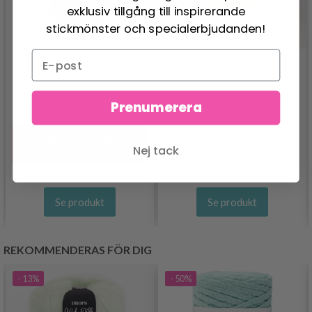
exklusiv tillgång till inspirerande
stickmönster och specialerbjudanden!
SCHEEPJES CATONA
DROPS BRUSHED
Prenumerera
24.95 SEK
30.95 SEK
ALPACA SILK
Erbjudandet upphör
33.95 SEK
Nej tack
12/08/2026
Se produkt
Se produkt
REKOMMENDERAS FÖR DIG
- 13%
- 50%