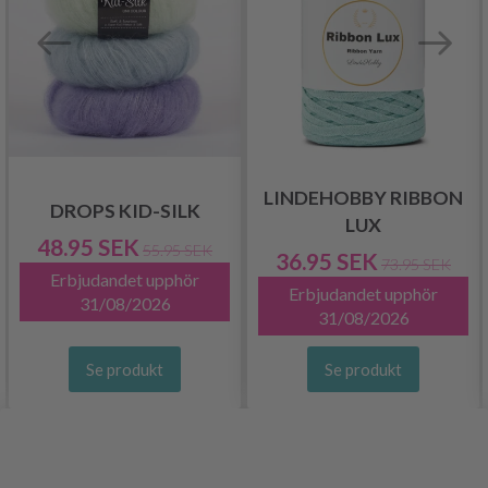
LINDEHOBBY RIBBON
DROPS KID-SILK
LUX
48.95 SEK
55.95 SEK
36.95 SEK
73.95 SEK
Erbjudandet upphör
Erbjudandet upphör
31/08/2026
31/08/2026
Se produkt
Se produkt