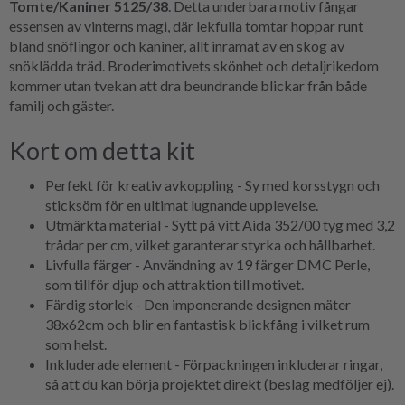
Tomte/Kaniner 5125/38
. Detta underbara motiv fångar
essensen av vinterns magi, där lekfulla tomtar hoppar runt
bland snöflingor och kaniner, allt inramat av en skog av
snöklädda träd. Broderimotivets skönhet och detaljrikedom
kommer utan tvekan att dra beundrande blickar från både
familj och gäster.
Kort om detta kit
Perfekt för kreativ avkoppling - Sy med korsstygn och
sticksöm för en ultimat lugnande upplevelse.
Utmärkta material - Sytt på vitt Aida 352/00 tyg med 3,2
trådar per cm, vilket garanterar styrka och hållbarhet.
Livfulla färger - Användning av 19 färger DMC Perle,
som tillför djup och attraktion till motivet.
Färdig storlek - Den imponerande designen mäter
38x62cm och blir en fantastisk blickfång i vilket rum
som helst.
Inkluderade element - Förpackningen inkluderar ringar,
så att du kan börja projektet direkt (beslag medföljer ej).