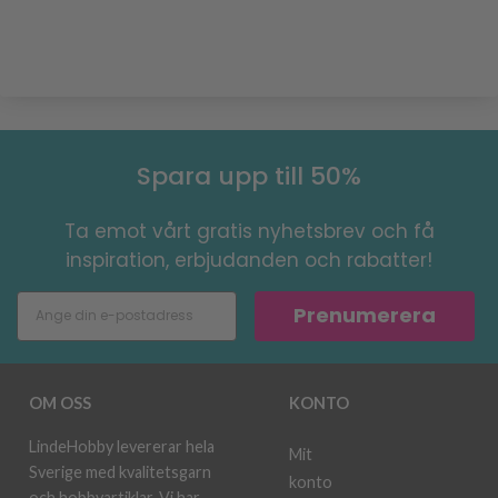
Spara upp till 50%
Ta emot vårt gratis nyhetsbrev och få
inspiration, erbjudanden och rabatter!
Prenumerera
OM OSS
KONTO
LindeHobby levererar hela
Mit
Sverige med kvalitetsgarn
konto
och hobbyartiklar. Vi har