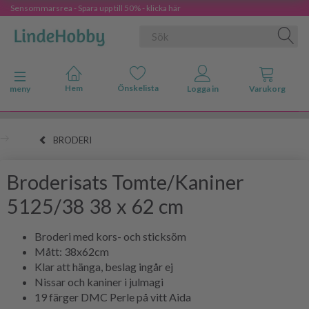
Sensommarsrea - Spara upp till 50% - klicka här
Ändra navigering
meny
BRODERI
Broderisats Tomte/Kaniner
5125/38 38 x 62 cm
Broderi med kors- och sticksöm
Mått: 38x62cm
Klar att hänga, beslag ingår ej
Nissar och kaniner i julmagi
19 färger DMC Perle på vitt Aida