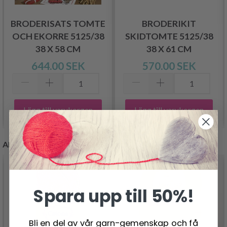
BRODERISATS TOMTE
BRODERIKIT
OCH EKORRE 5125/38
SKIDTOMTE 5125/38
38 X 58 CM
38 X 61 CM
644.00 SEK
570.00 SEK
Lägg till varukorgen
Lägg till varukorgen
ANDRA KUNDER KÖPTE
- 19%
Spara upp till 50%!
Bli en del av vår garn-gemenskap och få