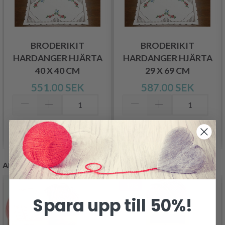
BRODERIKIT
BRODERIKIT
HARDANGER HJÄRTA
HARDANGER HJÄRTA
40 X 40 CM
29 X 69 CM
551.00 SEK
587.00 SEK
Lägg till varukorgen
Lägg till varukorgen
ANDRA KUNDER KÖPTE
- 19%
Spara upp till 50%!