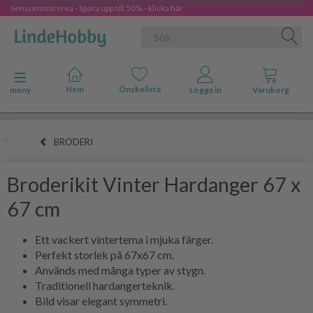
Sensommarsrea - Spara upp till 50% - klicka här
Ändra navigering
meny
BRODERI
Broderikit Vinter Hardanger 67 x
67 cm
Ett vackert vintertema i mjuka färger.
Perfekt storlek på 67x67 cm.
Används med många typer av stygn.
Traditionell hardangerteknik.
Bild visar elegant symmetri.