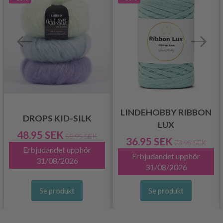
LINDEHOBBY RIBBON
DROPS KID-SILK
LUX
48.95 SEK
55.95 SEK
36.95 SEK
73.95 SEK
Erbjudandet upphör
Erbjudandet upphör
31/08/2026
31/08/2026
Se produkt
Se produkt