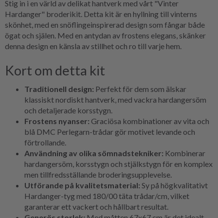
Stig in i en värld av delikat hantverk med vårt "Vinter
Hardanger" broderikit. Detta kit är en hyllning till vinterns
skönhet, med en snöflingeinspirerad design som fångar både
ögat och själen. Med en antydan av frostens elegans, skänker
denna design en känsla av stillhet och ro till varje hem.
Kort om detta kit
Traditionell design:
Perfekt för dem som älskar
klassiskt nordiskt hantverk, med vackra hardangersöm
och detaljerade korsstygn.
Frostens nyanser:
Graciösa kombinationer av vita och
blå DMC Perlegarn-trådar gör motivet levande och
förtrollande.
Användning av olika sömnadstekniker:
Kombinerar
hardangersöm, korsstygn och stjälkstygn för en komplex
men tillfredsställande broderingsupplevelse.
Utförande på kvalitetsmaterial:
Sy på högkvalitativt
Hardanger-tyg med 180/00 täta trådar/cm, vilket
garanterar ett vackert och hållbart resultat.
Generös storlek:
Med måtten 67x67 cm är det idealt