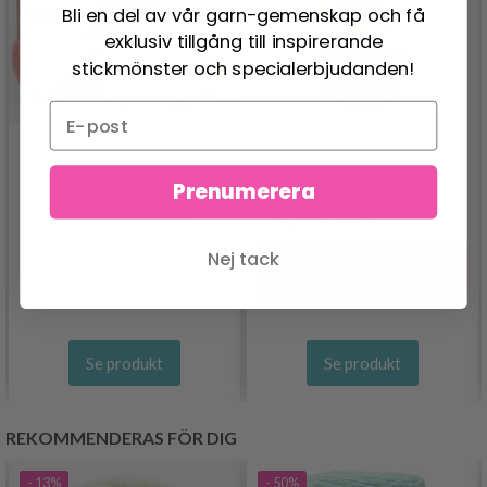
Bli en del av vår garn-gemenskap och få
exklusiv tillgång till inspirerande
stickmönster och specialerbjudanden!
Prenumerera
SCHEEPJES CATONA
DROPS FLORA
24.95 SEK
30.95 SEK
26.95 SEK
Nej tack
Pris från
Erbjudandet upphör
12/08/2026
Se produkt
Se produkt
REKOMMENDERAS FÖR DIG
- 13%
- 50%