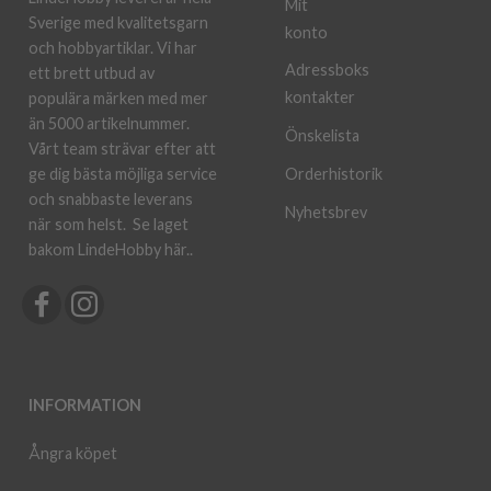
Mit
Sverige med kvalitetsgarn
konto
och hobbyartiklar. Vi har
Adressboks
ett brett utbud av
kontakter
populära märken med mer
än 5000 artikelnummer.
Önskelista
Vårt team strävar efter att
ge dig bästa möjliga service
Orderhistorik
och snabbaste leverans
Nyhetsbrev
när som helst.
Se laget
bakom LindeHobby här.
.
INFORMATION
Ångra köpet