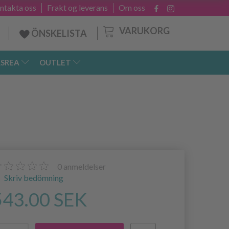
ntakta oss
Frakt og leverans
Om oss
VARUKORG
ÖNSKELISTA
SREA
OUTLET
0
anmeldelser
Skriv bedömning
543.00 SEK