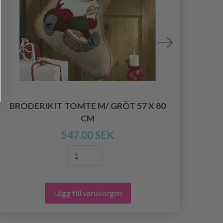
BRODERIKIT TOMTE M/ GRÖT 57 X 80
BRO
CM
547.00 SEK
Lägg till varukorgen