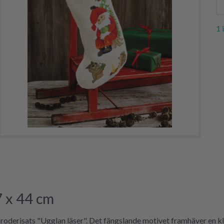
1 
7 x 44 cm
derisats "Ugglan läser". Det fängslande motivet framhäver en klo