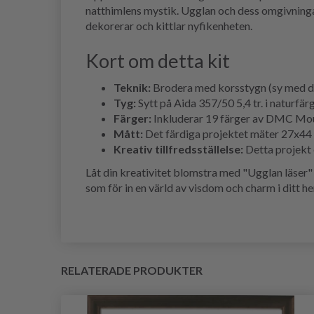
natthimlens mystik. Ugglan och dess omgivningar
dekorerar och kittlar nyfikenheten.
Kort om detta kit
Teknik:
Brodera med korsstygn (sy med dela
Tyg:
Sytt på Aida 357/50 5,4 tr. i naturfärg
Färger:
Inkluderar 19 färger av DMC Mouli
Mått:
Det färdiga projektet mäter 27x44 
Kreativ tillfredsställelse:
Detta projekt 
Låt din kreativitet blomstra med "Ugglan läser"
som för in en värld av visdom och charm i ditt 
RELATERADE PRODUKTER