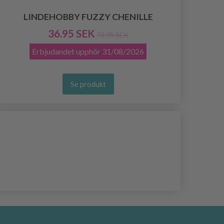
LINDEHOBBY FUZZY CHENILLE
36.95 SEK
73.95 SEK
Erbjudandet upphör
31/08/2026
Se produkt