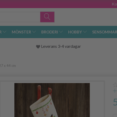
Ko
R
MÖNSTER
BRODERI
HOBBY
SENSOMMAR
Leverans 3-4 vardagar
 27 x 44 cm