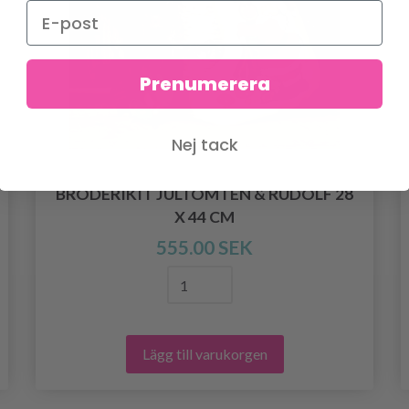
Prenumerera
Nej tack
BRODERIKIT JULTOMTEN & RUDOLF 28
X 44 CM
555.00 SEK
Lägg till varukorgen