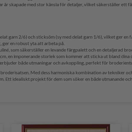
 är skapade med stor känsla för detaljer, vilket säkerställer ett 
t garn 2/6) och sticksöm (sy med delat garn 1/6), vilket ger en fa
, ger en robust yta att arbeta på.
né, som säkerställer en levande färgpalett och en detaljerad bro
cm, en imponerande storlek som kommer att sticka ut bland dina 
erbjuder både utmaningar och avkoppling, perfekt för broderientusi
 broderisatsen. Med dess harmoniska kombination av tekniker och f
hem. Ett idealiskt projekt för dem som söker en både utmanande oc