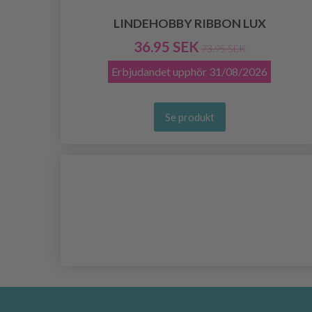
LINDEHOBBY RIBBON LUX
36.95 SEK
73.95 SEK
Erbjudandet upphör
31/08/2026
Se produkt