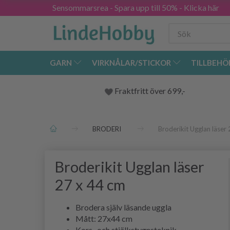
Sensommarsrea - Spara upp till 50% - Klicka här
GARN
VIRKNÅLAR/STICKOR
TILLBEHÖ
Fraktfritt över 699,-
BRODERI
Broderikit Ugglan läser
Broderikit Ugglan läser
27 x 44 cm
Brodera själv läsande uggla
Mått: 27x44 cm
Kors- och stjälkstygnsteknik