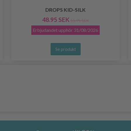
DROPS KID-SILK
48.95 SEK
55.95 SEK
Erbjudandet upphör
31/08/2026
Se produkt