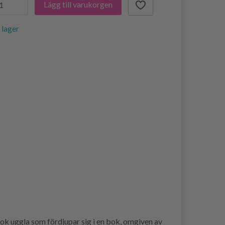
Lägg till varukorgen
i lager
k uggla som fördjupar sig i en bok, omgiven av