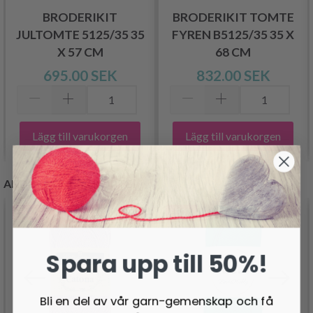
BRODERIKIT
BRODERIKIT TOMTE
JULTOMTE 5125/35 35
FYREN B5125/35 35 X
X 57 CM
68 CM
695.00 SEK
832.00 SEK
Lägg till varukorgen
Lägg till varukorgen
ANDRA KUNDER KÖPTE
- 19%
- 50%
Spara upp till 50%!
Bli en del av vår garn-gemenskap och få