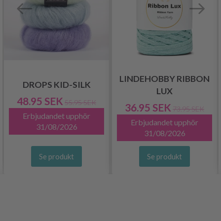
LINDEHOBBY RIBBON
DROPS KID-SILK
LUX
48.95 SEK
55.95 SEK
36.95 SEK
73.95 SEK
Erbjudandet upphör
Erbjudandet upphör
31/08/2026
31/08/2026
Se produkt
Se produkt