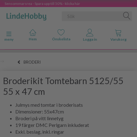
Sensommarsrea - Spara upp till 50% - klicka här
Ändra navigering
meny
BRODERI
Broderikit Tomtebarn 5125/55
55 x 47 cm
Julmys med tomtar i broderisats
Dimensioner: 55x47cm
Broderi på vitt linnetyg
19 färger DMC Perlgarn inkluderat
Exkl. beslag, inkl. ringar