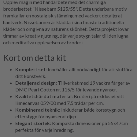
Upplev magin med handarbete med det charmiga
broderisettet "Nissebarn 5125/55". Detta underbara motiv
framkallar en nostalgisk stämning med vackert detaljerat
hantverk. Nissebarnen är klädda i sina finaste traditionella
kläder och omgivna av naturens skönhet. Detta projekt lovar
timmar av kreativ njutning, där varje stygn talar till den lugna
och meditativa upplevelsen av broderi.
Kort om detta kit
Komplett set:
Innehåller allt nödvändigt för att slutföra
ditt konstverk.
Detaljerad design:
Tillverkat med 19 vackra färger av
DMC Pearl Cotton nr. 115/5 för levande nyanser.
Kvalitetshärdat material:
Broderi på exklusivt vitt
linnecanvas 059/00 med 7,5 trådar per cm.
Kombinerad teknik:
Inkluderar både korsstygn och
efterstygn för nyanserat djup.
Elegant storlek:
Kompakta dimensioner på 55x47cm
perfekta för varje inredning.