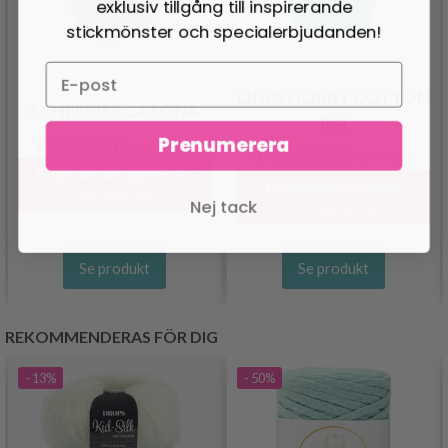
exklusiv tillgång till inspirerande
stickmönster och specialerbjudanden!
LINDEHOBBY COTTON
SCHEEPJES CATONA
8/4
Prenumerera
24.95 SEK
30.95 SEK
14.95 SEK
29.95 SEK
Erbjudandet upphör
1d
Erbjudandet upphör
18t 58m 17s
Nej tack
31/08/2026
Se produkt
Se produkt
REKOMMENDERAS FÖR DIG
- 13%
- 50%