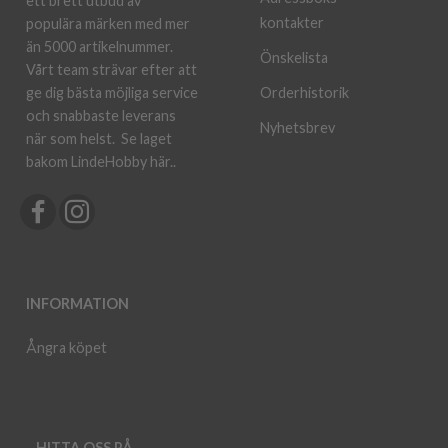
ett brett utbud av
kontakter
populära märken med mer
än 5000 artikelnummer.
Önskelista
Vårt team strävar efter att
ge dig bästa möjliga service
Orderhistorik
och snabbaste leverans
Nyhetsbrev
när som helst.
Se laget
bakom LindeHobby här.
.
INFORMATION
Ångra köpet
HITTA OSS PÅ