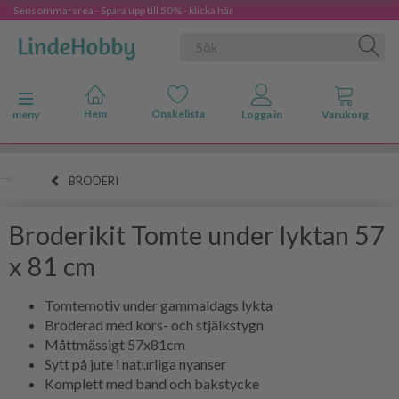
Sensommarsrea - Spara upp till 50% - klicka här
Ändra navigering
meny
BRODERI
Broderikit Tomte under lyktan 57
x 81 cm
Tomtemotiv under gammaldags lykta
Broderad med kors- och stjälkstygn
Måttmässigt 57x81cm
Sytt på jute i naturliga nyanser
Komplett med band och bakstycke