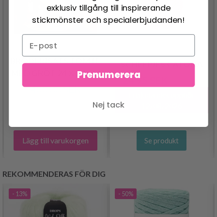
exklusiv tillgång till inspirerande
stickmönster och specialerbjudanden!
BRODERISATS TOMTE
SCHEEPJES CATONA
MED GRÖT 24 X 33 CM
Prenumerera
24.95 SEK
30.95 SEK
400.00 SEK
Erbjudandet upphör
Nej tack
12/08/2026
Lägg till varukorgen
Se produkt
REKOMMENDERAS FÖR DIG
- 13%
- 50%