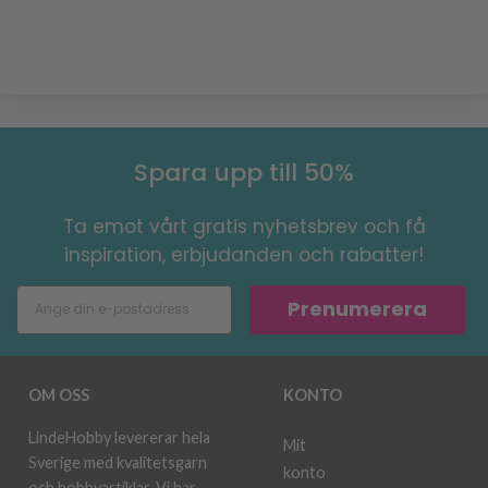
Spara upp till 50%
Ta emot vårt gratis nyhetsbrev och få
inspiration, erbjudanden och rabatter!
Prenumerera
OM OSS
KONTO
LindeHobby levererar hela
Mit
Sverige med kvalitetsgarn
konto
och hobbyartiklar. Vi har