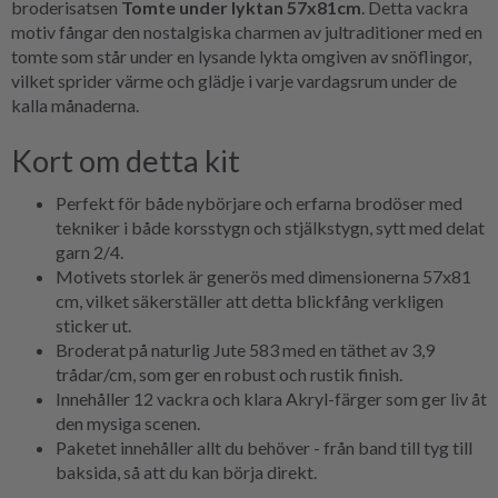
broderisatsen
Tomte under lyktan 57x81cm
. Detta vackra
motiv fångar den nostalgiska charmen av jultraditioner med en
tomte som står under en lysande lykta omgiven av snöflingor,
vilket sprider värme och glädje i varje vardagsrum under de
kalla månaderna.
Kort om detta kit
Perfekt för både nybörjare och erfarna brodöser med
tekniker i både korsstygn och stjälkstygn, sytt med delat
garn 2/4.
Motivets storlek är generös med dimensionerna 57x81
cm, vilket säkerställer att detta blickfång verkligen
sticker ut.
Broderat på naturlig Jute 583 med en täthet av 3,9
trådar/cm, som ger en robust och rustik finish.
Innehåller 12 vackra och klara Akryl-färger som ger liv åt
den mysiga scenen.
Paketet innehåller allt du behöver - från band till tyg till
baksida, så att du kan börja direkt.