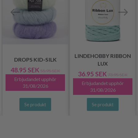
LINDEHOBBY RIBBON
DROPS KID-SILK
LUX
48.95 SEK
55.95 SEK
36.95 SEK
73.95 SEK
Erbjudandet upphör
Erbjudandet upphör
31/08/2026
31/08/2026
Se produkt
Se produkt