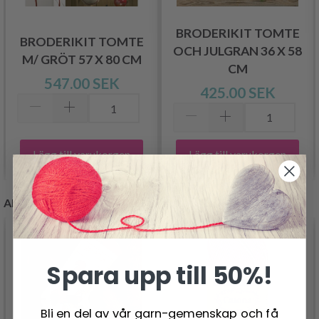
BRODERIKIT TOMTE
BRODERIKIT TOMTE
OCH JULGRAN 36 X 58
M/ GRÖT 57 X 80 CM
CM
547.00 SEK
425.00 SEK
Lägg till varukorgen
Lägg till varukorgen
ANDRA KUNDER KÖPTE
- 19%
Spara upp till 50%!
Bli en del av vår garn-gemenskap och få