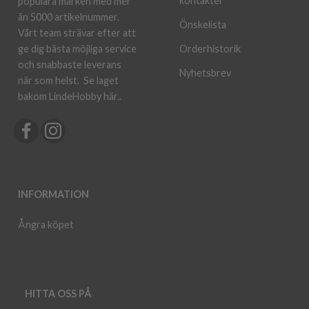
kontakter
populära märken med mer
än 5000 artikelnummer.
Önskelista
Vårt team strävar efter att
ge dig bästa möjliga service
Orderhistorik
och snabbaste leverans
Nyhetsbrev
när som helst.
Se laget
bakom LindeHobby här.
.
INFORMATION
Ångra köpet
HITTA OSS PÅ