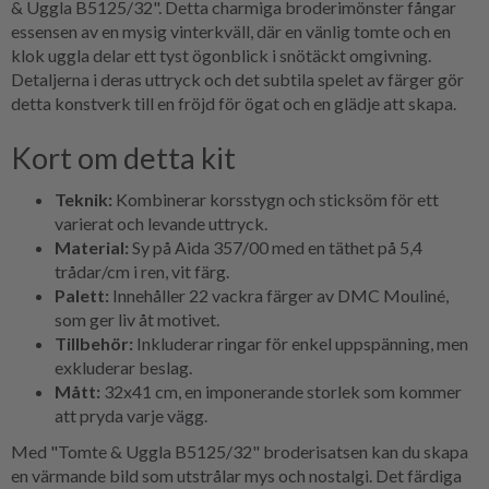
& Uggla B5125/32". Detta charmiga broderimönster fångar
essensen av en mysig vinterkväll, där en vänlig tomte och en
klok uggla delar ett tyst ögonblick i snötäckt omgivning.
Detaljerna i deras uttryck och det subtila spelet av färger gör
detta konstverk till en fröjd för ögat och en glädje att skapa.
Kort om detta kit
Teknik:
Kombinerar korsstygn och sticksöm för ett
varierat och levande uttryck.
Material:
Sy på Aida 357/00 med en täthet på 5,4
trådar/cm i ren, vit färg.
Palett:
Innehåller 22 vackra färger av DMC Mouliné,
som ger liv åt motivet.
Tillbehör:
Inkluderar ringar för enkel uppspänning, men
exkluderar beslag.
Mått:
32x41 cm, en imponerande storlek som kommer
att pryda varje vägg.
Med "Tomte & Uggla B5125/32" broderisatsen kan du skapa
en värmande bild som utstrålar mys och nostalgi. Det färdiga