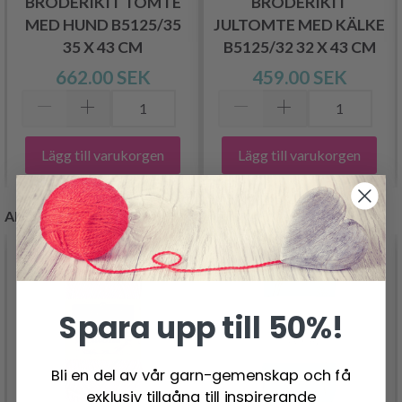
BRODERIKIT TOMTE
BRODERIKIT
MED HUND B5125/35
JULTOMTE MED KÄLKE
35 X 43 CM
B5125/32 32 X 43 CM
662.00 SEK
459.00 SEK
Lägg till varukorgen
Lägg till varukorgen
ANDRA KUNDER KÖPTE
- 19%
- 50%
Spara upp till 50%!
Bli en del av vår garn-gemenskap och få
exklusiv tillgång till inspirerande