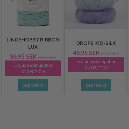
LINDEHOBBY RIBBON
DROPS KID-SILK
LUX
48.95 SEK
55.95 SEK
36.95 SEK
73.95 SEK
Erbjudandet upphör
Erbjudandet upphör
31/08/2026
31/08/2026
Se produkt
Se produkt