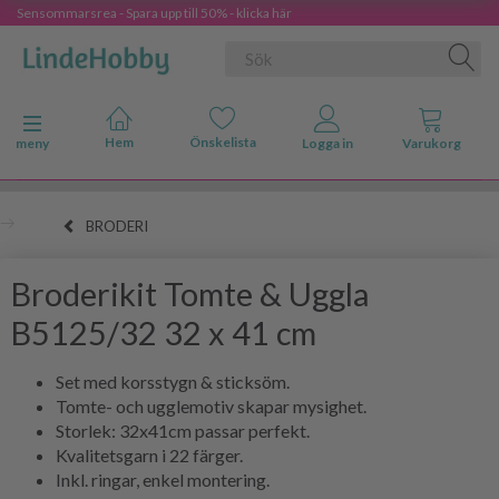
Sensommarsrea - Spara upp till 50% - klicka här
Ändra navigering
meny
BRODERI
Broderikit Tomte & Uggla
B5125/32 32 x 41 cm
Set med korsstygn & sticksöm.
Tomte- och ugglemotiv skapar mysighet.
Storlek: 32x41cm passar perfekt.
Kvalitetsgarn i 22 färger.
Inkl. ringar, enkel montering.