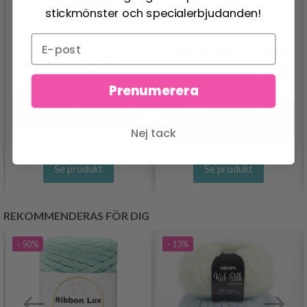
stickmönster och specialerbjudanden!
LINDEHOBBY COTTON
SCHEEPJES CATONA
8/4
24.95 SEK
30.95 SEK
Prenumerera
14.95 SEK
29.95 SEK
Erbjudandet upphör
Erbjudandet upphör
12/08/2026
31/08/2026
Nej tack
Se produkt
Se produkt
REKOMMENDERAS FÖR DIG
- 50%
- 13%