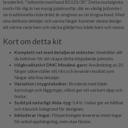
broderikit, "Jultomte med hund B5125/35". Detta nostalgiska
motiv för dig in i en mysig julatmosfär, där en vänlig jultomte i
sin traditionella röda dräkt är omgiven av sin trogna hund. Med
sina delikata detaljer och varma färger kommer denna design
att värma varje hem och väcka glädje hos både barn och vuxna.
Kort om detta kit
Komplett set med detaljerat mönster:
Innehåller allt
du behöver för att skapa detta inbjudande julmotiv.
Högkvalitativt DMC Mouliné-garn:
Användning av 20
färger säkerställer ett rikt och levande resultat som
fångar alla fina detaljer.
Variation i stygntekniker:
Broderat med både
korsstygn och läggstygn, vilket ger ett vackert djup och
textur.
Sydd på naturligt Aida-tyg:
5,4 tr. i natur ger en hållbar
och klassisk bakgrund för designen.
Inkluderar ringar:
Förpackningen levereras med ringar
för enkel upphängning, men utan fästen.