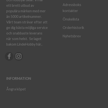
Adressboks
ett brett utbud av
kontakter
populära märken med mer
än 5000 artikelnummer.
Önskelista
Vårt team strävar efter att
ge dig bästa möjliga service
Orderhistorik
och snabbaste leverans
Nyhetsbrev
när som helst.
Se laget
bakom LindeHobby här.
.
INFORMATION
Ångra köpet