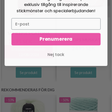
exklusiv tillgång till inspirerande
stickmönster och specialerbjudanden!
SCHEEPJES CATONA
Prenumerera
DROPS MUSKAT
24.95 SEK
30.95 SEK
24.95 SEK
Erbjudandet upphör
Nej tack
12/08/2026
Se produkt
Se produkt
REKOMMENDERAS FÖR DIG
- 13%
- 50%