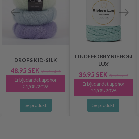
LINDEHOBBY RIBBON
DROPS KID-SILK
LUX
48.95 SEK
55.95 SEK
36.95 SEK
73.95 SEK
Erbjudandet upphör
Erbjudandet upphör
31/08/2026
31/08/2026
Se produkt
Se produkt