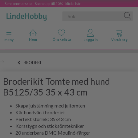
Sensommarsrea - Spara upp till 50% - klicka här
Ändra navigering
meny
BRODERI
Broderikit Tomte med hund
B5125/35 35 x 43 cm
Skapa julstämning med jultomten
Kär hundvän i broderiet
Perfekt storlek: 35x43 cm
Korsstygn och sticksömtekniker
20 underbara DMC Mouliné-färger