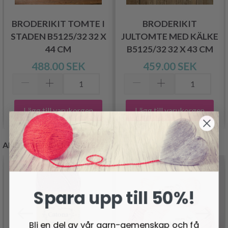
BRODERIKIT TOMTE I
BRODERIKIT
STADEN B5125/32 32 X
JULTOMTE MED KÄLKE
44 CM
B5125/32 32 X 43 CM
488.00 SEK
459.00 SEK
Lägg till varukorgen
Lägg till varukorgen
ANDRA KUNDER KÖPTE
- 19%
Spara upp till 50%!
Bli en del av vår garn-gemenskap och få