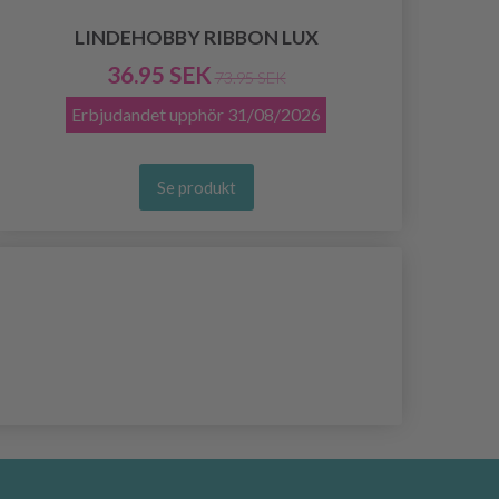
LINDEHOBBY RIBBON LUX
36.95 SEK
73.95 SEK
Erbjudandet upphör
31/08/2026
Se produkt