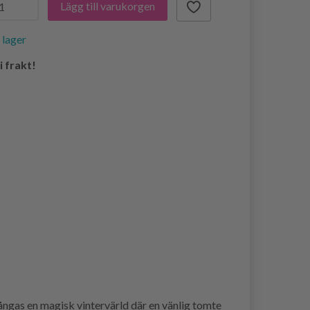
Lägg till varukorgen
i lager
i frakt!
fångas en magisk vintervärld där en vänlig tomte