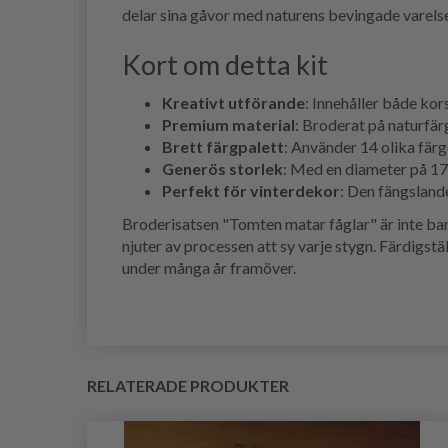
delar sina gåvor med naturens bevingade varelser.
Kort om detta kit
Kreativt utförande
: Innehåller både kor
Premium material
: Broderat på naturfär
Brett färgpalett
: Använder 14 olika färge
Generös storlek
: Med en diameter på 17
Perfekt för vinterdekor
: Den fängsland
Broderisatsen "Tomten matar fåglar" är inte bara 
njuter av processen att sy varje stygn. Färdigstä
under många år framöver.
RELATERADE PRODUKTER