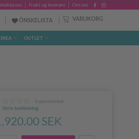
ntakta oss
Frakt og leverans
Om oss
VARUKORG
ÖNSKELISTA
SREA
OUTLET
0
anmeldelser
Skriv bedömning
1,920.00 SEK