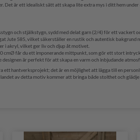
 Det är ett idealiskt sätt att skapa lite extra mys i ditt hem unde
sstygn och stjälkstygn, sydd med delat garn (2/4) för ett vackert oc
gat Jute 585, vilket säkerställer en rustik och autentisk bakgrund 
r i akryl, vilket ger liv och djup åt motivet.
0 cmØ får du ett imponerande mittpunkt, som gör ett stort intryck
e designen är perfekt för att skapa en varm och inbjudande atmosfä
ett hantverksprojekt; det är en möjlighet att lägga till en personli
llandet av detta motiv kommer att bringa både stolthet och glädje o