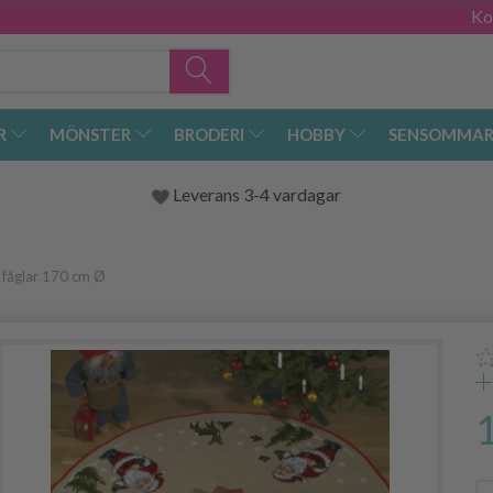
Ko
R
MÖNSTER
BRODERI
HOBBY
SENSOMMAR
Leverans 3-4 vardagar
 fåglar 170 cm Ø