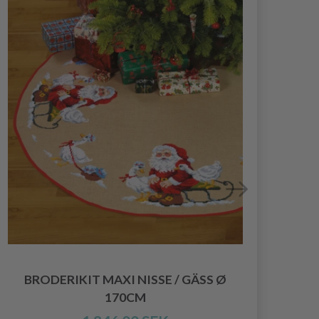
BRODERIKIT MAXI NISSE / GÄSS Ø
BRO
170CM