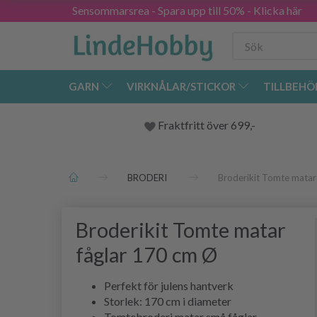
Sensommarsrea - Spara upp till 50% - Klicka här
GARN
VIRKNÅLAR/STICKOR
TILLBEHÖ
Fraktfritt över 699,-
BRODERI
Broderikit Tomte matar
Broderikit Tomte matar
fåglar 170 cm Ø
Perfekt för julens hantverk
Storlek: 170 cm i diameter
Tomtebroderi matar små fåglar