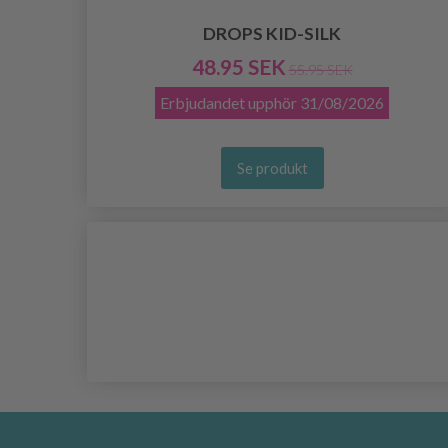
DROPS KID-SILK
48.95 SEK
55.95 SEK
Erbjudandet upphör
31/08/2026
Se produkt