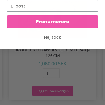
Prenumerera
Nej tack
BRODERIKIT DANSANDE TOMTEPAR Ø
125 CM
1,080.00 SEK
Lägg till varukorgen