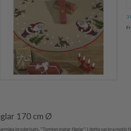
3 
Fr
åglar 170 cm Ø
charmiga broderisats, "Tomten matar fåglar". I detta vackra motiv 