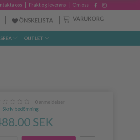
ntakta oss
Frakt og leverans
Om oss
VARUKORG
ÖNSKELISTA
SREA
OUTLET
0
anmeldelser
Skriv bedömning
488.00 SEK