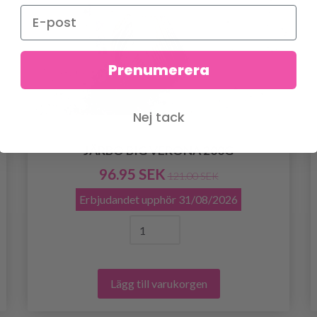
Prenumerera
Nej tack
JÄRBO BIG VERONA 200G
96.95 SEK
121.00 SEK
Erbjudandet upphör
31/08/2026
Lägg till varukorgen