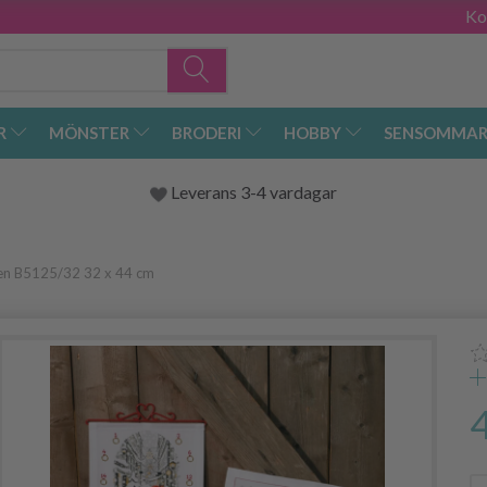
Ko
R
MÖNSTER
BRODERI
HOBBY
SENSOMMAR
Leverans 3-4 vardagar
den B5125/32 32 x 44 cm