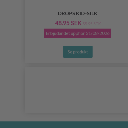
DROPS KID-SILK
48.95 SEK
55.95 SEK
Erbjudandet upphör
31/08/2026
Se produkt