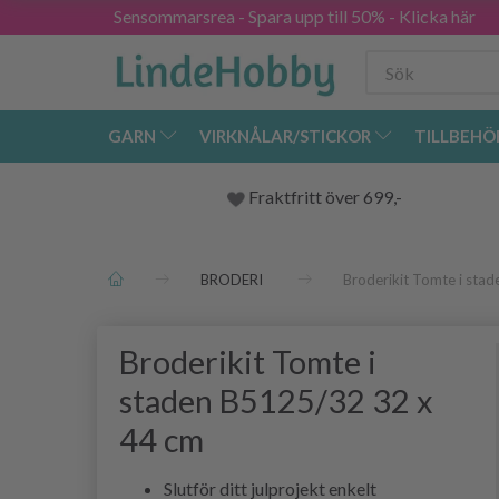
Sensommarsrea - Spara upp till 50% - Klicka här
GARN
VIRKNÅLAR/STICKOR
TILLBEHÖ
Fraktfritt över 699,-
BRODERI
Broderikit Tomte i sta
Broderikit Tomte i
staden B5125/32 32 x
44 cm
Slutför ditt julprojekt enkelt