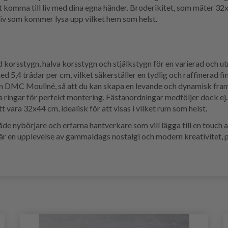
 komma till liv med dina egna händer. Broderikitet, som mäter 32
tiv som kommer lysa upp vilket hem som helst.
 korsstygn, halva korsstygn och stjälkstygn för en varierad och 
d 5,4 trådar per cm, vilket säkerställer en tydlig och raffinerad fin
n DMC Mouliné, så att du kan skapa en levande och dynamisk fram
 ringar för perfekt montering. Fästanordningar medföljer dock ej.
vara 32x44 cm, idealisk för att visas i vilket rum som helst.
åde nybörjare och erfarna hantverkare som vill lägga till en touch av
 är en upplevelse av gammaldags nostalgi och modern kreativitet, pe