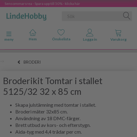
Sensommarsrea - Spara upp till 50% - klicka här
Ändra navigering
meny
BRODERI
Broderikit Tomtar i stallet
5125/32 32 x 85 cm
Skapa julstämning med tomtar i stallet.
Broderi mäter 32x85 cm.
Användning av 18 DMC-färger.
Brett utbud av kors- och efterstygn.
Aida-tyg med 4,4 trådar per cm.