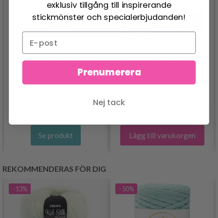
exklusiv tillgång till inspirerande
stickmönster och specialerbjudanden!
BRODERIKIT ADVENT
LINDEHOBBY BLOOM
80 X 80 CM
Prenumerera
8/4 MERCERIZED
547.00 SEK
COTTON
Nej tack
44.95 SEK
Lägg till varukorgen
Se produkt
REKOMMENDERAS FÖR DIG
- 13%
- 50%