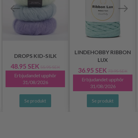
LINDEHOBBY RIBBON
DROPS KID-SILK
LUX
48.95 SEK
55.95 SEK
36.95 SEK
73.95 SEK
Erbjudandet upphör
Erbjudandet upphör
31/08/2026
31/08/2026
Se produkt
Se produkt