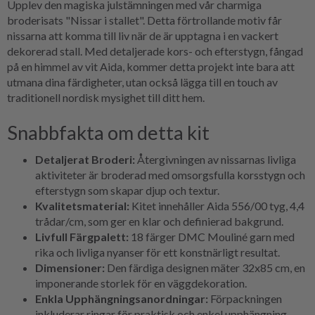
Upplev den magiska julstämningen med vår charmiga
broderisats "Nissar i stallet". Detta förtrollande motiv får
nissarna att komma till liv när de är upptagna i en vackert
dekorerad stall. Med detaljerade kors- och efterstygn, fångad
på en himmel av vit Aida, kommer detta projekt inte bara att
utmana dina färdigheter, utan också lägga till en touch av
traditionell nordisk mysighet till ditt hem.
Snabbfakta om detta kit
Detaljerat Broderi:
Återgivningen av nissarnas livliga
aktiviteter är broderad med omsorgsfulla korsstygn och
efterstygn som skapar djup och textur.
Kvalitetsmaterial:
Kitet innehåller Aida 556/00 tyg, 4,4
trådar/cm, som ger en klar och definierad bakgrund.
Livfull Färgpalett:
18 färger DMC Mouliné garn med
rika och livliga nyanser för ett konstnärligt resultat.
Dimensioner:
Den färdiga designen mäter 32x85 cm, en
imponerande storlek för en väggdekoration.
Enkla Upphängningsanordningar:
Förpackningen
inkluderar ringar för praktisk och enkel upphängning.