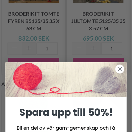
BRODERIKIT TOMTE
BRODERIKIT
FYREN B5125/35 35 X
JULTOMTE 5125/35 35
68 CM
X 57 CM
832.00 SEK
695.00 SEK
Lägg till varukorgen
Lägg till varukorgen
ANDRA KUNDER KÖPTE
Spara upp till 50%!
Bli en del av vår garn-gemenskap och få