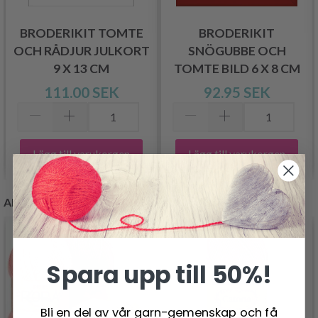
BRODERIKIT TOMTE
BRODERIKIT
OCH RÅDJUR JULKORT
SNÖGUBBE OCH
9 X 13 CM
TOMTE BILD 6 X 8 CM
111.00 SEK
92.95 SEK
Lägg till varukorgen
Lägg till varukorgen
ANDRA KUNDER KÖPTE
- 19%
Spara upp till 50%!
Bli en del av vår garn-gemenskap och få