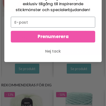
exklusiv tillgång till inspirerande
stickmönster och specialerbjudanden!
SCHEEPJES CATONA
Prenumerera
DROPS FLORA
24.95 SEK
30.95 SEK
26.95 SEK
Pris från
Erbjudandet upphör
Nej tack
12/08/2026
Se produkt
Se produkt
REKOMMENDERAS FÖR DIG
- 13%
- 50%