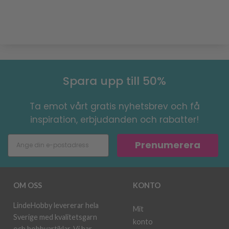
Spara upp till 50%
Ta emot vårt gratis nyhetsbrev och få
inspiration, erbjudanden och rabatter!
Prenumerera
OM OSS
KONTO
LindeHobby levererar hela
Mit
Sverige med kvalitetsgarn
konto
och hobbyartiklar. Vi har