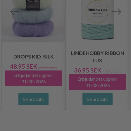
LINDEHOBBY RIBBON
DROPS KID-SILK
LUX
48.95 SEK
55.95 SEK
36.95 SEK
73.95 SEK
Erbjudandet upphör
Erbjudandet upphör
31/08/2026
31/08/2026
Se produkt
Se produkt