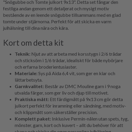
"Snögubbe och Tomte julkort 9x13". Detta set fångar den
festliga andan genom ett detaljerat och mysigt motiv
bestående av en leende snögubbe tillsammans med en glad
tomte under stjärnorna. Perfekt för att skicka en varm
julhälsning till dina nära och kära.
Kort om detta kit
Teknik:
Njut av att arbeta med korsstygn i 2/6 trådar
och sticksöm i 1/6 trådar, idealiskt för både nybörjare
och erfarna broderientusiaster.
Materiale:
Sys på Aida 6,4 vit, som ger en klar och
lättarbetsyta.
Garnkvalitet:
Består av DMC Mouline garn i 9 noga
utvalda färger, som ger liv och djup till motivet.
Praktiska mått:
Ett färdigmått på 9x13 cm gör detta
julkort perfekt för inramning eller sändning, med motiv-
och klippmått som säkerställer precision.
Komplett paket:
Inklusive Permin-nålen utan spets, tyg,
mönster, garn, kort och kuvert – allt du behöver för att
skapa och skicka din egen personliga julhälsning.