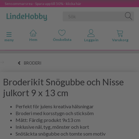
Sensommarsrea - Spara upp till 50% - klicka här
Ändra navigering
meny
BRODERI
Broderikit Snögubbe och Nisse
julkort 9 x 13 cm
Perfekt för julens kreativa hälsningar
Broderi med korsstygn och sticksöm
Mått: Färdig produkt 9x13 cm
Inklusive nål, tyg, mönster och kort
Snötäckta snögubbe och tomte som motiv