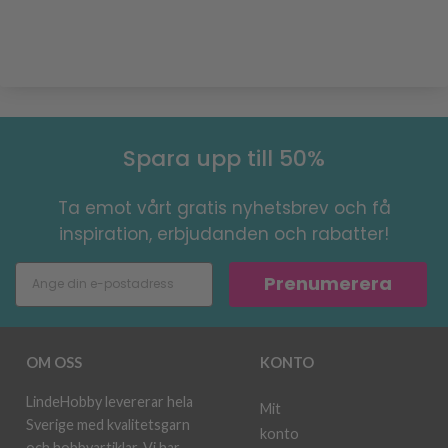
Spara upp till 50%
Ta emot vårt gratis nyhetsbrev och få
inspiration, erbjudanden och rabatter!
Prenumerera
OM OSS
KONTO
LindeHobby levererar hela
Mit
Sverige med kvalitetsgarn
konto
och hobbyartiklar. Vi har