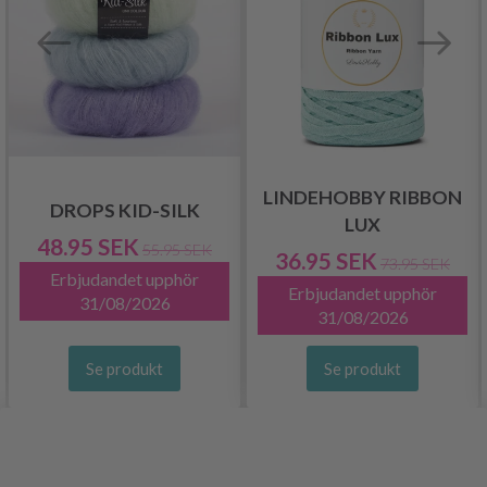
LINDEHOBBY RIBBON
DROPS KID-SILK
LUX
48.95 SEK
55.95 SEK
36.95 SEK
73.95 SEK
Erbjudandet upphör
Erbjudandet upphör
31/08/2026
31/08/2026
Se produkt
Se produkt