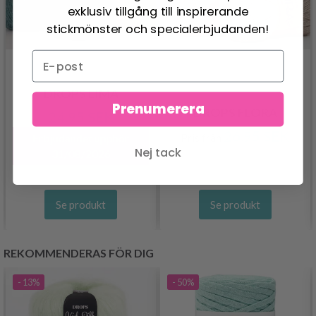
exklusiv tillgång till inspirerande
stickmönster och specialerbjudanden!
DROPS LIMA
Prenumerera
DROPS FLORA
24.95 SEK
26.95 SEK
Pris från
Erbjudandet upphör
Nej tack
31/08/2026
Se produkt
Se produkt
REKOMMENDERAS FÖR DIG
- 13%
- 50%