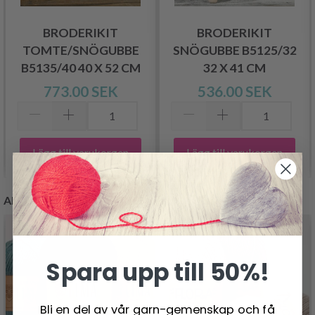
BRODERIKIT
BRODERIKIT
TOMTE/SNÖGUBBE
SNÖGUBBE B5125/32
B5135/40 40 X 52 CM
32 X 41 CM
773.00 SEK
536.00 SEK
Lägg till varukorgen
Lägg till varukorgen
ANDRA KUNDER KÖPTE
Spara upp till 50%!
Bli en del av vår garn-gemenskap och få