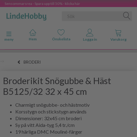
Sensommarsrea - Spara upp till 50% - klicka här
Ändra navigering
meny
BRODERI
Broderikit Snögubbe & Häst
B5125/32 32 x 45 cm
Charmigt snögubbe- och hästmotiv
Korsstygn och stickstygn används
Dimensioner: 32x45 cm broderi
Sy på vitt Aida-tyg 5,4 tr./cm
19 härliga DMC Mouliné-färger