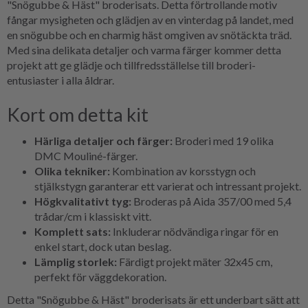
"Snögubbe & Häst" broderisats. Detta förtrollande motiv
fångar mysigheten och glädjen av en vinterdag på landet, med
en snögubbe och en charmig häst omgiven av snötäckta träd.
Med sina delikata detaljer och varma färger kommer detta
projekt att ge glädje och tillfredsställelse till broderi-
entusiaster i alla åldrar.
Kort om detta kit
Härliga detaljer och färger:
Broderi med 19 olika
DMC Mouliné-färger.
Olika tekniker:
Kombination av korsstygn och
stjälkstygn garanterar ett varierat och intressant projekt.
Högkvalitativt tyg:
Broderas på Aida 357/00 med 5,4
trådar/cm i klassiskt vitt.
Komplett sats:
Inkluderar nödvändiga ringar för en
enkel start, dock utan beslag.
Lämplig storlek:
Färdigt projekt mäter 32x45 cm,
perfekt för väggdekoration.
Detta "Snögubbe & Häst" broderisats är ett underbart sätt att