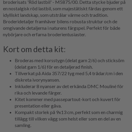
broderisats 'Röd lastbil' - M5875/00. Detta stycke bjuder på
en nostalgisk röd lastbil, som majestätiskt färdas genom ett
idylliskt landskap, som utstrålar värme och tradition.
Broderidetaljer framhäver bilens robusta struktur och de
omgivande detaljerna i naturens färgspel. Perfekt för både
nybörjare och erfarna broderientusiaster.
Kort om detta kit:
Broderas med korsstygn (delat garn 2/6) och sticksöm
(delat garn 1/6) för en detaljerad finish.
Tillverkat på Aida 357/22 tyg med 5,4 trådar/cm i den
diskreta ivorynyansen.
Inkluderar 8 nyanser av det erkända DMC Mouliné för
rika och levande färger.
Kitet kommer med passepartout-kort och kuvert för
presentation eller gåva.
Kompakt storlek på 9x13 cm, perfekt som en charmig
tillägg till vilken vägg som helst eller som en del av en
samling.