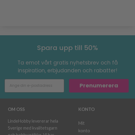
Spara upp till 50%
Ta emot vårt gratis nyhetsbrev och få
inspiration, erbjudanden och rabatter!
Prenumerera
OM OSS
KONTO
LindeHobby levererar hela
Mit
Sverige med kvalitetsgarn
konto
och hobbyartiklar. Vi har