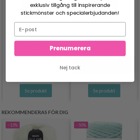
exklusiv tillgång till inspirerande
stickmönster och specialerbjudanden!
SCHEEPJES CATONA
LINDEHOBBY COTTON
Prenumerera
24.95 SEK
30.95 SEK
8/8
Erbjudandet upphör
30.95 SEK
Nej tack
12/08/2026
Se produkt
Se produkt
REKOMMENDERAS FÖR DIG
- 13%
- 50%