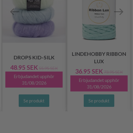
LINDEHOBBY RIBBON
DROPS KID-SILK
LUX
48.95 SEK
55.95 SEK
36.95 SEK
73.95 SEK
Erbjudandet upphör
Erbjudandet upphör
31/08/2026
31/08/2026
Se produkt
Se produkt