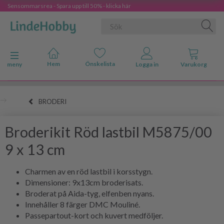
Sensommarsrea - Spara upp till 50% - klicka här
Ändra navigering
meny
BRODERI
Broderikit Röd lastbil M5875/00
9 x 13 cm
Char­men av en röd lastbil i korsstygn.
Dimensioner: 9x13cm broderisats.
Broderat på Aida-tyg, elfenben nyans.
Innehåller 8 färger DMC Mouliné.
Passepartout-kort och kuvert medföljer.