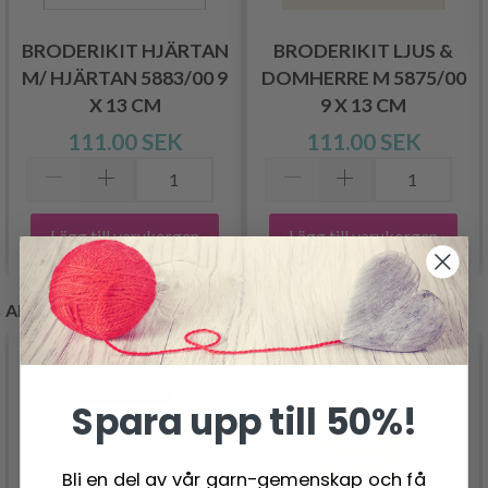
BRODERIKIT HJÄRTAN
BRODERIKIT LJUS &
M/ HJÄRTAN 5883/00 9
DOMHERRE M 5875/00
X 13 CM
9 X 13 CM
111.00 SEK
111.00 SEK
Lägg till varukorgen
Lägg till varukorgen
ANDRA KUNDER KÖPTE
- 19%
Spara upp till 50%!
Bli en del av vår garn-gemenskap och få