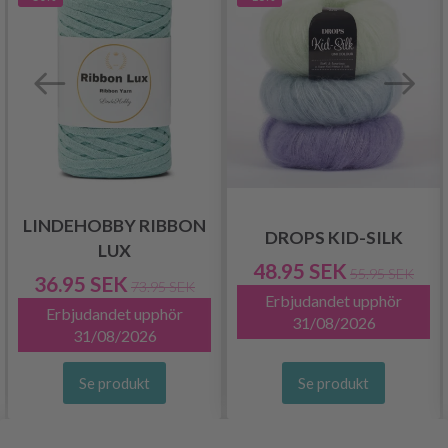
LINDEHOBBY RIBBON
DROPS KID-SILK
LUX
48.95 SEK
55.95 SEK
36.95 SEK
73.95 SEK
Erbjudandet upphör
Erbjudandet upphör
31/08/2026
31/08/2026
Se produkt
Se produkt