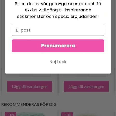
Bli en del av vår garn-gemenskap och få
exklusiv tillgång till inspirerande
stickmönster och specialerbjudanden!
JULGRANSMATTA
BRODERIKIT TOMTE
Prenumerera
BRODERISATS
MATAR FÅGLAR 170
JULTOMTEN MED
CM Ø
RENAR
Nej tack
1,299.00 SEK
1,920.00 SEK
Lägg till varukorgen
Lägg till varukorgen
REKOMMENDERAS FÖR DIG
- 50%
- 13%