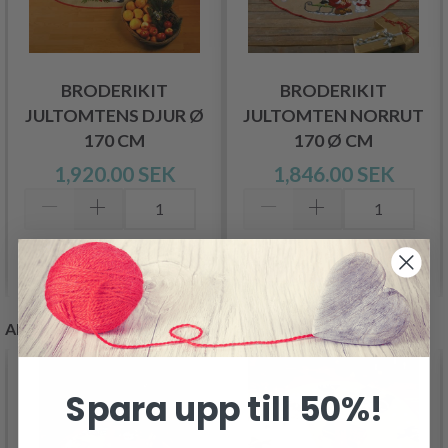
BRODERIKIT
BRODERIKIT
JULTOMTENS DJUR Ø
JULTOMTEN NORRUT
170 CM
170 Ø CM
1,920.00 SEK
1,846.00 SEK
Lägg till varukorgen
Lägg till varukorgen
ANDRA KUNDER KÖPTE
Spara upp till 50%!