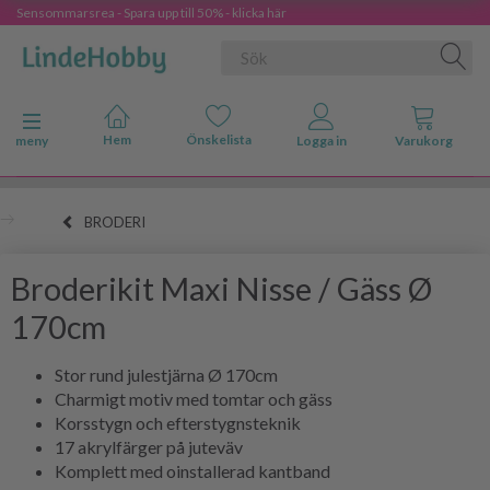
Sensommarsrea - Spara upp till 50% - klicka här
Ändra navigering
meny
BRODERI
Broderikit Maxi Nisse / Gäss Ø
170cm
Stor rund julestjärna Ø 170cm
Charmigt motiv med tomtar och gäss
Korsstygn och efterstygnsteknik
17 akrylfärger på juteväv
Komplett med oinstallerad kantband