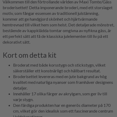
Välkommen till den förtrollande världen av Maxi Tomte/Gäss
broderisettet! Detta imponerande broderi, med ett storslaget
motiv, som fångar essensen av traditionell julstämning,
kommer att ge handgjord skönhet och hjärtvärmande
hemtrevnad till vilket hem som helst. Det detaljerade mönstret,
bestående av kappklädda tomtar omgivna av nyfikna gäss, är
ett perfekt sätt att få de klassiska julelementen till liv på ett
dekorativt sätt.
Kort om detta kit
Broderat med både korsstygn och stickstygn, vilket
säkerställer ett konstnärligt och hållbart resultat.
Broderisettet levereras med en jute bakgrund av hög
kvalitet med naturliga nyanser som framhäver designens
detaljer.
Innehåller 17 olika färger av akrylgarn, som ger liv till
varje stygn.
Den färdiga produkten har en generös diameter på 170
cm, vilket gör den idealisk som ett fascinerande centrum
i juldekorationer.