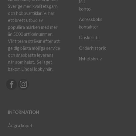
Mit
Sverige med kvalitetsgarn
konto
och hobbyartiklar. Vi har
Adressboks
ett brett utbud av
kontakter
populära märken med mer
än 5000 artikelnummer.
Önskelista
Vårt team strävar efter att
ge dig bästa möjliga service
Orderhistorik
och snabbaste leverans
Nyhetsbrev
när som helst.
Se laget
bakom LindeHobby här.
.
INFORMATION
Ångra köpet