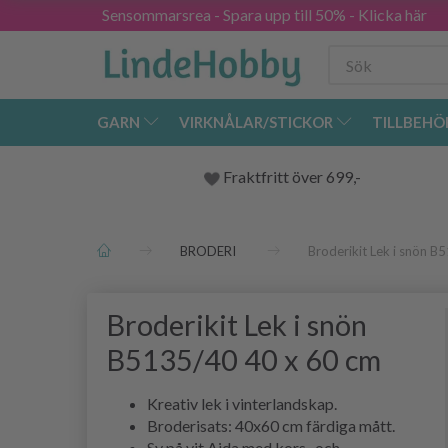
Sensommarsrea - Spara upp till 50% - Klicka här
GARN
VIRKNÅLAR/STICKOR
TILLBEHÖ
Fraktfritt över 699,-
BRODERI
Broderikit Lek i snön 
Broderikit Lek i snön
B5135/40 40 x 60 cm
Kreativ lek i vinterlandskap.
Broderisats: 40x60 cm färdiga mått.
Sy på vit Aida med kors- och