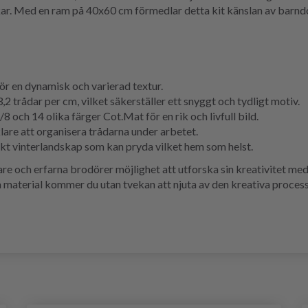
r. Med en ram på 40x60 cm förmedlar detta kit känslan av barndo
r en dynamisk och varierad textur.
,2 trådar per cm, vilket säkerställer ett snyggt och tydligt motiv.
och 14 olika färger Cot.Mat för en rik och livfull bild.
klare att organisera trådarna under arbetet.
iskt vinterlandskap som kan pryda vilket hem som helst.
jare och erfarna brodörer möjlighet att utforska sin kreativitet m
material kommer du utan tvekan att njuta av den kreativa process