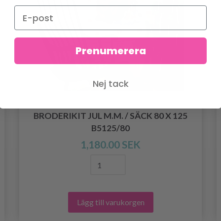
Prenumerera
Nej tack
BRODERIKIT JUL M.M. / SÄCK 80 X 125
B5125/80
1,180.00 SEK
Lägg till varukorgen