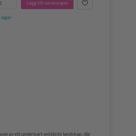
Lägg till varukorgen
i lager
nsen av ett underbart snötäckt landskap, där