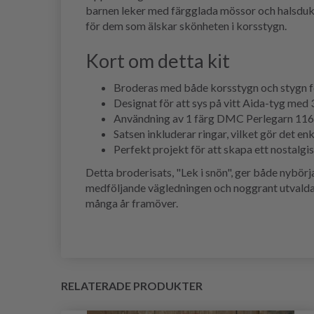
barnen leker med färgglada mössor och halsduka
för dem som älskar skönheten i korsstygn.
Kort om detta kit
Broderas med både korsstygn och stygn fö
Designat för att sys på vitt Aida-tyg med 3
Användning av 1 färg DMC Perlegarn 116/8 
Satsen inkluderar ringar, vilket gör det en
Perfekt projekt för att skapa ett nostalg
Detta broderisats, "Lek i snön", ger både nybör
medföljande vägledningen och noggrant utvalda 
många år framöver.
RELATERADE PRODUKTER