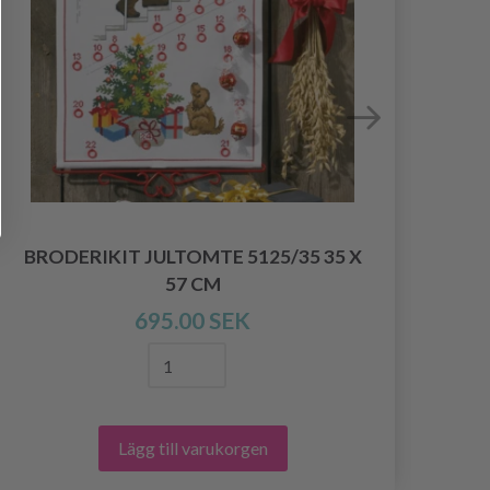
BRODERIKIT JULTOMTE 5125/35 35 X
KA
57 CM
695.00 SEK
Lägg till varukorgen