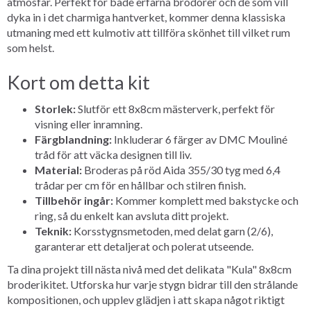
atmosfär. Perfekt för både erfarna brodörer och de som vill
dyka in i det charmiga hantverket, kommer denna klassiska
utmaning med ett kulmotiv att tillföra skönhet till vilket rum
som helst.
Kort om detta kit
Storlek:
Slutför ett 8x8cm mästerverk, perfekt för
visning eller inramning.
Färgblandning:
Inkluderar 6 färger av DMC Mouliné
tråd för att väcka designen till liv.
Material:
Broderas på röd Aida 355/30 tyg med 6,4
trådar per cm för en hållbar och stilren finish.
Tillbehör ingår:
Kommer komplett med bakstycke och
ring, så du enkelt kan avsluta ditt projekt.
Teknik:
Korsstygnsmetoden, med delat garn (2/6),
garanterar ett detaljerat och polerat utseende.
Ta dina projekt till nästa nivå med det delikata "Kula" 8x8cm
broderikitet. Utforska hur varje stygn bidrar till den strålande
kompositionen, och upplev glädjen i att skapa något riktigt