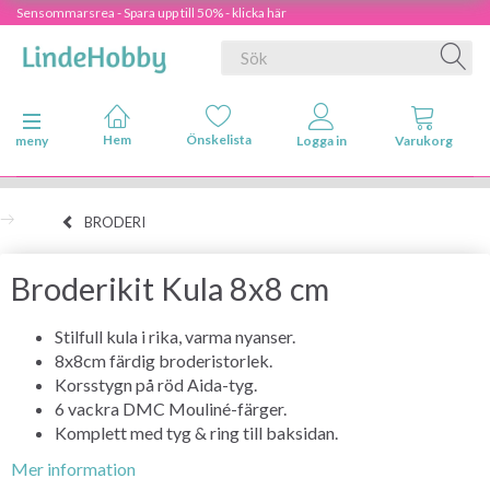
Sensommarsrea - Spara upp till 50% - klicka här
Ändra navigering
meny
BRODERI
Broderikit Kula 8x8 cm
Stilfull kula i rika, varma nyanser.
8x8cm färdig broderistorlek.
Korsstygn på röd Aida-tyg.
6 vackra DMC Mouliné-färger.
Komplett med tyg & ring till baksidan.
Mer information