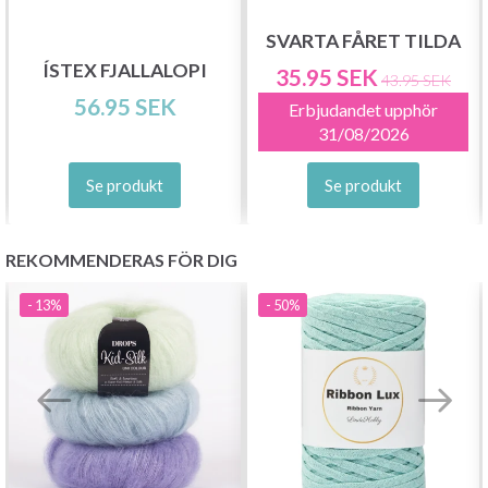
SVARTA FÅRET TILDA
ÍSTEX FJALLALOPI
35.95 SEK
43.95 SEK
Prenumerera
56.95 SEK
Erbjudandet upphör
31/08/2026
Nej tack
Se produkt
Se produkt
REKOMMENDERAS FÖR DIG
- 13%
- 50%