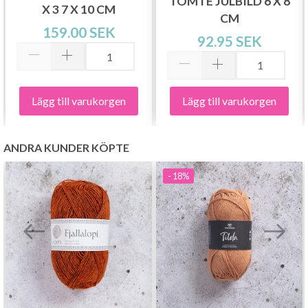
TOMTE JULBILD 6 X 8
X 3 7 X 10 CM
CM
159.00 SEK
92.95 SEK
Lägg till varukorgen
Lägg till varukorgen
ANDRA KUNDER KÖPTE
- 18%
Spara upp till 50%!
Bli en del av vår garn-gemenskap och få
exklusiv tillgång till inspirerande
stickmönster och specialerbjudanden!