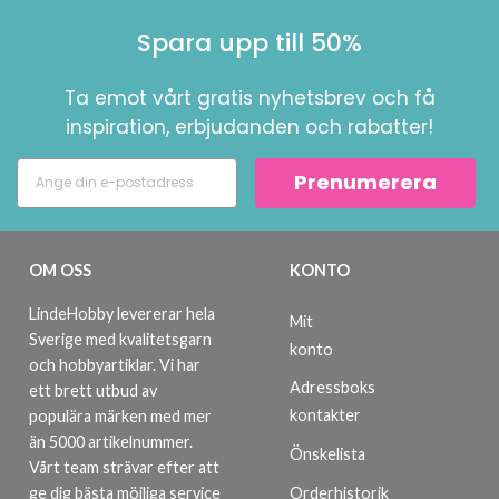
Spara upp till 50%
Ta emot vårt gratis nyhetsbrev och få
inspiration, erbjudanden och rabatter!
Prenumerera
OM OSS
KONTO
LindeHobby levererar hela
Mit
Sverige med kvalitetsgarn
konto
och hobbyartiklar. Vi har
Adressboks
ett brett utbud av
kontakter
populära märken med mer
än 5000 artikelnummer.
Önskelista
Vårt team strävar efter att
ge dig bästa möjliga service
Orderhistorik