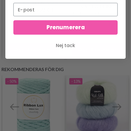
BRODERIKIT NISSER
KATT & HUND
PRYDER TRÄDET
B5125/40 40 X 59 CM
370.00 SEK
829.00 SEK
Prenumerera
Nej tack
Lägg till varukorgen
Lägg till varukorgen
REKOMMENDERAS FÖR DIG
- 50%
- 13%