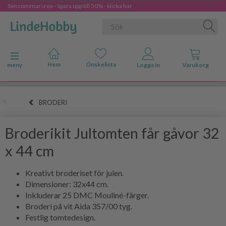
Sensommarsrea - Spara upp till 50% - klicka här
Ändra navigering
meny
BRODERI
Broderikit Jultomten får gåvor 32
x 44 cm
Kreativt broderiset för julen.
Dimensioner: 32x44 cm.
Inkluderar 25 DMC Mouliné-färger.
Broderi på vit Aida 357/00 tyg.
Festlig tomtedesign.