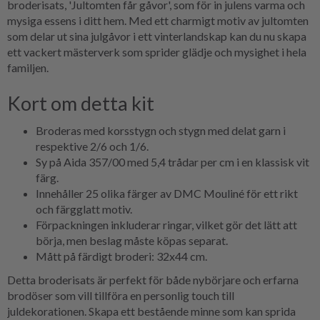
broderisats, 'Jultomten får gåvor', som för in julens varma och
mysiga essens i ditt hem. Med ett charmigt motiv av jultomten
som delar ut sina julgåvor i ett vinterlandskap kan du nu skapa
ett vackert mästerverk som sprider glädje och mysighet i hela
familjen.
Kort om detta kit
Broderas med korsstygn och stygn med delat garn i
respektive 2/6 och 1/6.
Sy på Aida 357/00 med 5,4 trådar per cm i en klassisk vit
färg.
Innehåller 25 olika färger av DMC Mouliné för ett rikt
och färgglatt motiv.
Förpackningen inkluderar ringar, vilket gör det lätt att
börja, men beslag måste köpas separat.
Mått på färdigt broderi: 32x44 cm.
Detta broderisats är perfekt för både nybörjare och erfarna
brodöser som vill tillföra en personlig touch till
juldekorationen. Skapa ett bestående minne som kan sprida