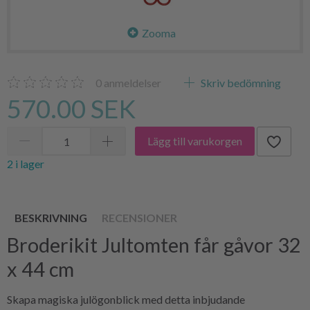
Zooma
0
anmeldelser
Skriv bedömning
570.00 SEK
Lägg till varukorgen
2 i lager
BESKRIVNING
RECENSIONER
Broderikit Jultomten får gåvor 32
x 44 cm
Skapa magiska julögonblick med detta inbjudande