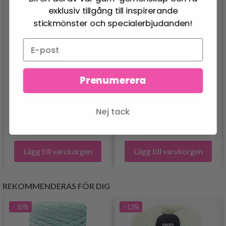
exklusiv tillgång till inspirerande
stickmönster och specialerbjudanden!
BRODERIKIT JUL M.M. /
BRODERIKIT
SÄCK 80 X 125
PADDPALL OCH
Prenumerera
B5125/80
TOMTAR
1,180.00 SEK
700.00 SEK
Nej tack
Lägg till varukorgen
Lägg till varukorgen
REKOMMENDERAS FÖR DIG
- 50%
- 13%