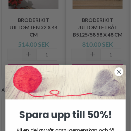
BRODERIKIT
BRODERIKIT
JULTOMTEN 32 X 44
JULTOMTE I BÅT
CM
B5125/58 58 X 48 CM
514.00 SEK
810.00 SEK
Lägg till varukorgen
Lägg till varukorgen
ANDRA KUNDER KÖPTE
Spara upp till 50%!
Bli en del av vår garn-gemenskap och få