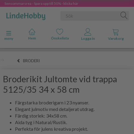
Sensommarsrea - Spara upp till 50% - klicka här
Ändra navigering
meny
BRODERI
Broderikit Jultomte vid trappa
5125/35 34 x 58 cm
Färgstarka broderigarn i 23 nyanser.
Elegant julmotiv med detaljerat utdrag.
Färdig storlek: 34x58 cm.
Aida tyg i Natural/Rustik.
Perfekta för julens kreativa projekt.