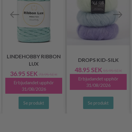
LINDEHOBBY RIBBON
DROPS KID-SILK
LUX
48.95 SEK
55.95 SEK
36.95 SEK
73.95 SEK
Erbjudandet upphör
Erbjudandet upphör
31/08/2026
31/08/2026
Se produkt
Se produkt