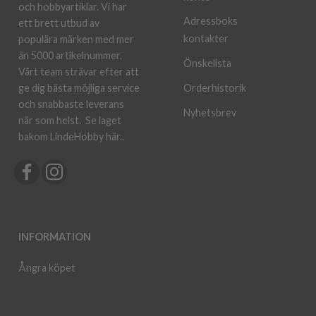
och hobbyartiklar. Vi har
Adressboks
ett brett utbud av
kontakter
populära märken med mer
än 5000 artikelnummer.
Önskelista
Vårt team strävar efter att
ge dig bästa möjliga service
Orderhistorik
och snabbaste leverans
Nyhetsbrev
när som helst.
Se laget
bakom LindeHobby här.
.
INFORMATION
Ångra köpet