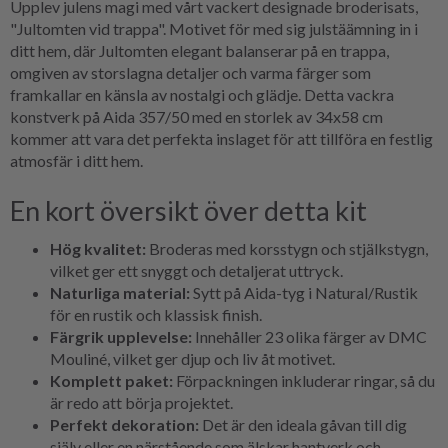
Upplev julens magi med vårt vackert designade broderisats,
"Jultomten vid trappa". Motivet för med sig julstäämning in i
ditt hem, där Jultomten elegant balanserar på en trappa,
omgiven av storslagna detaljer och varma färger som
framkallar en känsla av nostalgi och glädje. Detta vackra
konstverk på Aida 357/50 med en storlek av 34x58 cm
kommer att vara det perfekta inslaget för att tillföra en festlig
atmosfär i ditt hem.
En kort översikt över detta kit
Hög kvalitet:
Broderas med korsstygn och stjälkstygn,
vilket ger ett snyggt och detaljerat uttryck.
Naturliga material:
Sytt på Aida-tyg i Natural/Rustik
för en rustik och klassisk finish.
Färgrik upplevelse:
Innehåller 23 olika färger av DMC
Mouliné, vilket ger djup och liv åt motivet.
Komplett paket:
Förpackningen inkluderar ringar, så du
är redo att börja projektet.
Perfekt dekoration:
Det är den ideala gåvan till dig
själv eller en närstående som älskar hantverk och