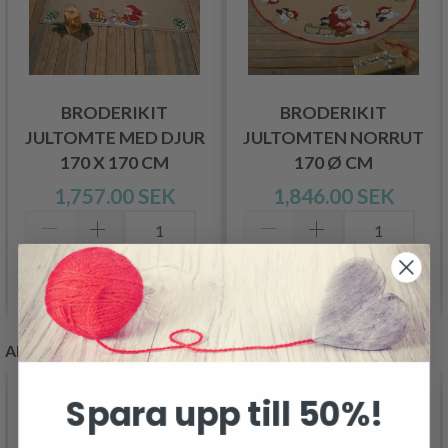
BRODERIKIT
BRODERIKIT
JULTOMTE MED DJUR
JULTOMTEN NORRUT
170 X 170 CM
170 Ø CM
1,757.00 SEK
1,846.00 SEK
Lägg till varukorgen
Lägg till varukorgen
ANDRA KUNDER KÖPTE
Spara upp till 50%!