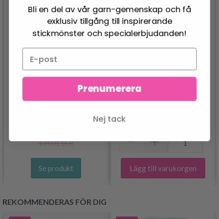
Bli en del av vår garn-gemenskap och få
exklusiv tillgång till inspirerande
stickmönster och specialerbjudanden!
BRODERIKIT TOMTE
Prenumerera
PERMIN
MATAR FÅGLAR 170
BRODERIBESLAG
CM Ø
COPENHAGEN, 1 SET
Nej tack
1,920.00 SEK
134.00 SEK
Pris från
134.01 SEK
Lägg till varukorgen
Se produkt
REKOMMENDERAS FÖR DIG