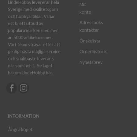
LindeHobby levererar hela
Mit
Sverige med kvalitetsgarn
konto
och hobbyartiklar. Vi har
Adressboks
ett brett utbud av
kontakter
populära märken med mer
än 5000 artikelnummer.
Önskelista
Vårt team strävar efter att
ge dig bästa möjliga service
Orderhistorik
och snabbaste leverans
Nyhetsbrev
när som helst.
Se laget
bakom LindeHobby här.
.
INFORMATION
Ångra köpet