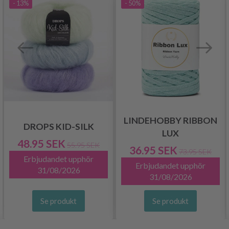
- 13%
- 50%
LINDEHOBBY RIBBON
DROPS KID-SILK
LUX
48.95 SEK
55.95 SEK
36.95 SEK
73.95 SEK
Erbjudandet upphör
Erbjudandet upphör
31/08/2026
31/08/2026
Se produkt
Se produkt