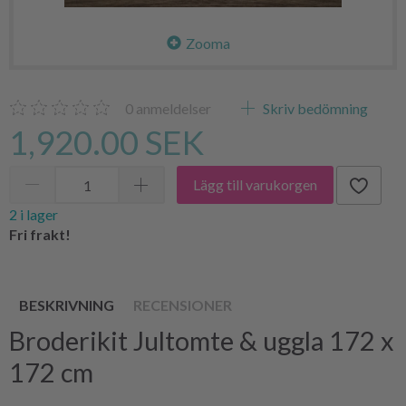
Zooma
0
anmeldelser
Skriv bedömning
1,920.00 SEK
Lägg till varukorgen
2 i lager
Fri frakt!
BESKRIVNING
RECENSIONER
Broderikit Jultomte & uggla 172 x
172 cm