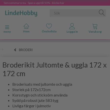
Sensommarsrea - Spara upp till 50% - klicka här
Ändra navigering
meny
BRODERI
Broderikit Jultomte & uggla 172 x
172 cm
Broderisats med jultomte och uggla
Storlek på 172x172cm
Korsstygn och sticksöm använda
Sydd på robust jute 583 tyg
Livliga färger i julmotiv