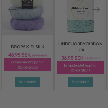
LINDEHOBBY RIBBON
DROPS KID-SILK
LUX
48.95 SEK
55.95 SEK
36.95 SEK
73.95 SEK
Erbjudandet upphör
Erbjudandet upphör
31/08/2026
31/08/2026
Se produkt
Se produkt