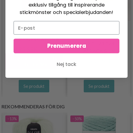
exklusiv tillgång till inspirerande
stickmönster och specialerbjudanden!
SCHEEPJES CATONA
DROPS BRUSHED
Prenumerera
24.95 SEK
30.95 SEK
ALPACA SILK
Erbjudandet upphör
1d
33.95 SEK
Nej tack
11t 11m 35s
Se produkt
Se produkt
REKOMMENDERAS FÖR DIG
- 13%
- 50%