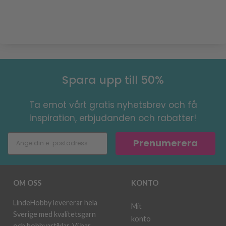
Spara upp till 50%
Ta emot vårt gratis nyhetsbrev och få
inspiration, erbjudanden och rabatter!
Prenumerera
OM OSS
KONTO
LindeHobby levererar hela
Mit
Sverige med kvalitetsgarn
konto
och hobbyartiklar. Vi har