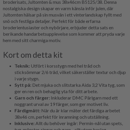
broderisats, Jultomten & mus 38x46cm B5125/38. Denna
nostalgiska design skapar en varm känsla inför julen, där
Jultomten hälsar på sin musvän i ett vinterlandskap fyllt med
snö och festliga detaljer. Perfekt för både erfarna
broderientusiaster och nybörjare, erbjuder detta sats en
berikande handarbetsupplevelse som kommer att pryda varje
hem med sitt charmiga motiv.
Kort om detta kit
Teknik:
Utfört i korsstygn med hel tråd och
sticksömmar 2/6 tråd, vilket säkerställer textur och djup
i varje stygn.
Sytt på:
Det mjuka och slitstarka Aida 3,2 Vita tyg, som
ger en ren och behaglig yta för ditt arbete.
Garn och färger:
Inkluderar DMC Pärlgarn med ett
noggrant urval av 19 färger, som ger motivet liv.
Färdigmått:
När du är klar mäter det färdiga arbetet
38x46 cm, perfekt för inramning och utställning.
Inklusive:
Allt du behöver ingår: Permin-nål utan spets,
tyg, mönster, ringar och garn - allt utom beslag.