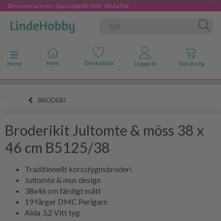
Sensommarsrea - Spara upp till 50% - klicka här
Ändra navigering
meny
BRODERI
Broderikit Jultomte & möss 38 x
46 cm B5125/38
Traditionellt korsstygnsbroderi
Jultomte & mus design
38x46 cm färdigt mått
19 färger DMC Perlgarn
Aida 3,2 Vitt tyg