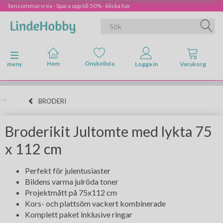
Sensommarsrea - Spara upp till 50% - klicka här
Ändra navigering
meny
BRODERI
Broderikit Jultomte med lykta 75
x 112 cm
Perfekt för julentusiaster
Bildens varma julröda toner
Projektmått på 75x112 cm
Kors- och plattsöm vackert kombinerade
Komplett paket inklusive ringar