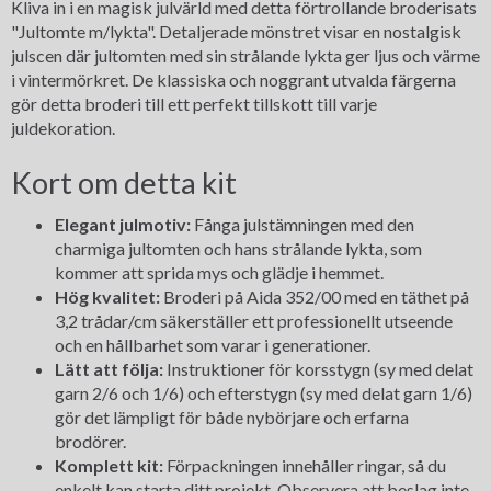
Kliva in i en magisk julvärld med detta förtrollande broderisats
"Jultomte m/lykta". Detaljerade mönstret visar en nostalgisk
julscen där jultomten med sin strålande lykta ger ljus och värme
i vintermörkret. De klassiska och noggrant utvalda färgerna
gör detta broderi till ett perfekt tillskott till varje
juldekoration.
Kort om detta kit
Elegant julmotiv:
Fånga julstämningen med den
charmiga jultomten och hans strålande lykta, som
kommer att sprida mys och glädje i hemmet.
Hög kvalitet:
Broderi på Aida 352/00 med en täthet på
3,2 trådar/cm säkerställer ett professionellt utseende
och en hållbarhet som varar i generationer.
Lätt att följa:
Instruktioner för korsstygn (sy med delat
garn 2/6 och 1/6) och efterstygn (sy med delat garn 1/6)
gör det lämpligt för både nybörjare och erfarna
brodörer.
Komplett kit:
Förpackningen innehåller ringar, så du
enkelt kan starta ditt projekt. Observera att beslag inte