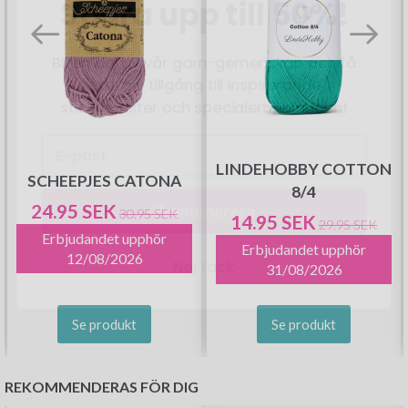
Bli en del av vår garn-gemenskap och få
exklusiv tillgång till inspirerande
stickmönster och specialerbjudanden!
Prenumerera
LINDEHOBBY COTTON
SCHEEPJES CATONA
8/4
24.95 SEK
30.95 SEK
14.95 SEK
Nej tack
29.95 SEK
Erbjudandet upphör
Erbjudandet upphör
12/08/2026
31/08/2026
Se produkt
Se produkt
REKOMMENDERAS FÖR DIG