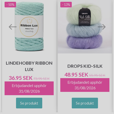
- 50%
- 13%
LINDEHOBBY RIBBON
DROPS KID-SILK
LUX
48.95 SEK
55.95 SEK
36.95 SEK
73.95 SEK
Erbjudandet upphör
Erbjudandet upphör
31/08/2026
31/08/2026
Se produkt
Se produkt