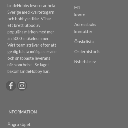
LindeHobby levererar hela
Mit
Sverige med kvalitetsgarn
konto
och hobbyartiklar. Vi har
Adressboks
ett brett utbud av
kontakter
populära märken med mer
än 5000 artikelnummer.
Önskelista
Vårt team strävar efter att
ge dig bästa möjliga service
Orderhistorik
och snabbaste leverans
Nyhetsbrev
när som helst.
Se laget
bakom LindeHobby här.
.
INFORMATION
Ångra köpet