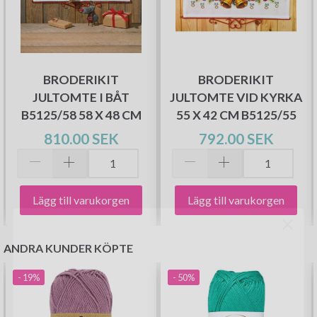
BRODERIKIT
BRODERIKIT
JULTOMTE I BÅT
JULTOMTE VID KYRKA
B5125/58 58 X 48 CM
55 X 42 CM B5125/55
810.00 SEK
792.00 SEK
Lägg till varukorgen
Lägg till varukorgen
ANDRA KUNDER KÖPTE
- 19%
- 50%
Spara upp till 50%!