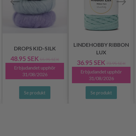
LINDEHOBBY RIBBON
DROPS KID-SILK
LUX
48.95 SEK
55.95 SEK
36.95 SEK
73.95 SEK
Erbjudandet upphör
Erbjudandet upphör
31/08/2026
31/08/2026
Se produkt
Se produkt