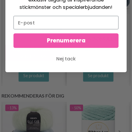
stickmönster och specialerbjudanden!
SCHEEPJES KINDSOME
DROPS BOMULL-LIN
Prenumerera
57.95 SEK
71.95 SEK
29.95 SEK
Erbjudandet upphör
1d
21t 17m 31s
Nej tack
Se produkt
Se produkt
REKOMMENDERAS FÖR DIG
- 13%
- 50%