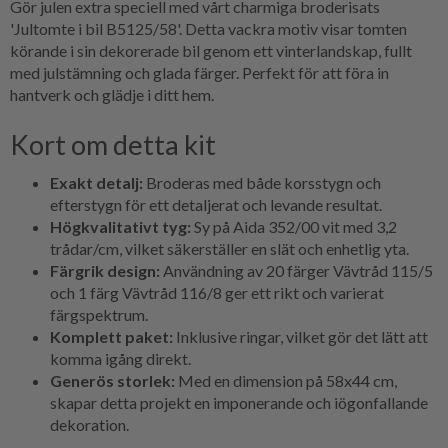
Gör julen extra speciell med vårt charmiga broderisats
'Jultomte i bil B5125/58'. Detta vackra motiv visar tomten
körande i sin dekorerade bil genom ett vinterlandskap, fullt
med julstämning och glada färger. Perfekt för att föra in
hantverk och glädje i ditt hem.
Kort om detta kit
Exakt detalj:
Broderas med både korsstygn och
efterstygn för ett detaljerat och levande resultat.
Högkvalitativt tyg:
Sy på Aida 352/00 vit med 3,2
trådar/cm, vilket säkerställer en slät och enhetlig yta.
Färgrik design:
Användning av 20 färger Vävtråd 115/5
och 1 färg Vävtråd 116/8 ger ett rikt och varierat
färgspektrum.
Komplett paket:
Inklusive ringar, vilket gör det lätt att
komma igång direkt.
Generös storlek:
Med en dimension på 58x44 cm,
skapar detta projekt en imponerande och iögonfallande
dekoration.