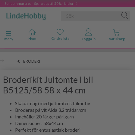
Sensommarsrea - Spara upp till 50% - klicka här
Ändra navigering
meny
BRODERI
Broderikit Jultomte i bil
B5125/58 58 x 44 cm
Skapa magi med jultomtens bilmotiv
Broderas på vit Aida 3,2 trådar/cm
Innehåller 20 färger pärlgarn
Dimensioner: 58x44cm
Perfekt för entusiastisk broderi