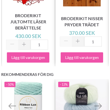
stickmönster och specialerbjudanden!
BRODERIKIT
BRODERIKIT NISSER
JULTOMTE LÄSER
PRYDER TRÄDET
BERÄTTELSE
Prenumerera
370.00 SEK
430.00 SEK
Nej tack
Lägg till varukorgen
Lägg till varukorgen
REKOMMENDERAS FÖR DIG
- 50%
- 13%