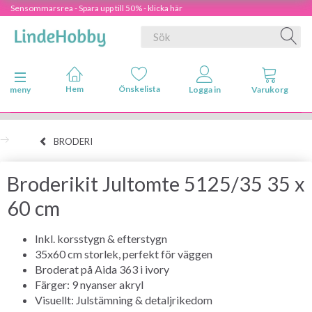
Sensommarsrea - Spara upp till 50% - klicka här
Ändra navigering
meny
BRODERI
Broderikit Jultomte 5125/35 35 x
60 cm
Inkl. korsstygn & efterstygn
35x60 cm storlek, perfekt för väggen
Broderat på Aida 363 i ivory
Färger: 9 nyanser akryl
Visuellt: Julstämning & detaljrikedom