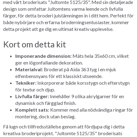
med vårt broderisats "Jultomte 5125/35". Med sin detaljerade
design som omfattar Jultomtens varma leende och livfulla
färger, för detta broderi julstämningen in i ditt hem. Perfekt för
både nybörjare och erfarna broderningsentusiaster, kommer
detta projekt att ge dig en ultimat kreativ upplevelse.
Kort om detta kit
Imponerande dimension:
Mäts hela 35x60 cm, vilket
ger en iögonfallande dekoration.
Materialval:
Broderat på Aida 363 tyg i en mjuk
elfenbensnyans för ett klassiskt utseende.
Tekniker:
Inkorporerar både korsstygn och efterstygn
för textur och djup.
Livfulla färger:
Innehåller 9 olika akrylgarner för en
dynamisk och färgglad finish.
Komplett sats:
Kommer med alla nödvändiga ringar för
montering, dock utan beslag.
Få lugn och tillfredsställelse genom att fördjupa dig i detta
kreativa broderiprojekt. "Jultomte 5125/35" broderisats