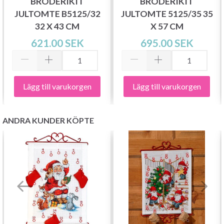
BRODERIKIT
BRODERIKIT
JULTOMTE B5125/32
JULTOMTE 5125/35 35
32 X 43 CM
X 57 CM
621.00 SEK
695.00 SEK
Lägg till varukorgen
Lägg till varukorgen
ANDRA KUNDER KÖPTE
Spara upp till 50%!
Bli en del av vår garn-gemenskap och få
exklusiv tillgång till inspirerande