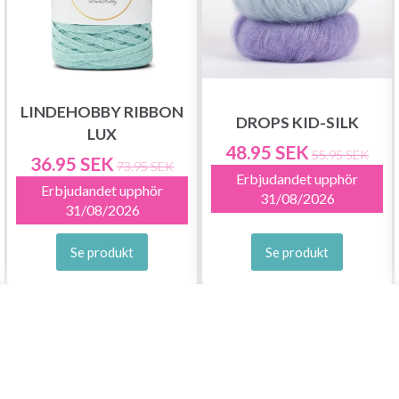
LINDEHOBBY RIBBON
DROPS KID-SILK
LUX
48.95 SEK
55.95 SEK
36.95 SEK
73.95 SEK
Erbjudandet upphör
Erbjudandet upphör
31/08/2026
31/08/2026
Se produkt
Se produkt