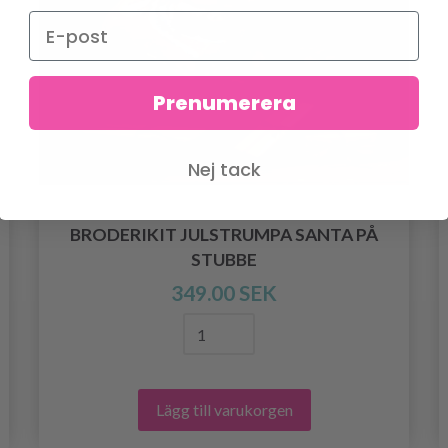
Prenumerera
Nej tack
BRODERIKIT JULSTRUMPA SANTA PÅ
STUBBE
349.00 SEK
Lägg till varukorgen