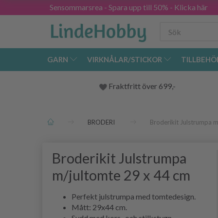
Sensommarsrea - Spara upp till 50% - Klicka här
GARN
VIRKNÅLAR/STICKOR
TILLBEHÖ
Fraktfritt över 699,-
BRODERI
Broderikit Julstrumpa 
Broderikit Julstrumpa
m/jultomte 29 x 44 cm
Perfekt julstrumpa med tomtedesign.
Mått: 29x44 cm.
Sydd med kors- och stilkstygn.