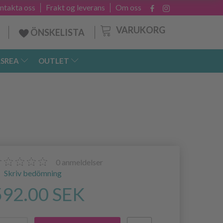
ntakta oss
Frakt og leverans
Om oss
VARUKORG
ÖNSKELISTA
SREA
OUTLET
0
anmeldelser
Skriv bedömning
592.00 SEK