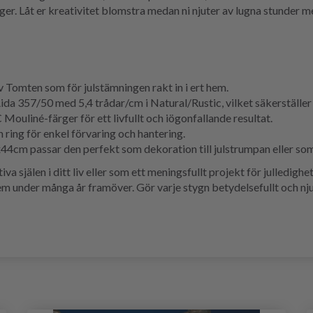
ger. Låt er kreativitet blomstra medan ni njuter av lugna stunder 
v Tomten som för julstämningen rakt in i ert hem.
da 357/50 med 5,4 trådar/cm i Natural/Rustic, vilket säkerställer 
Mouliné-färger för ett livfullt och iögonfallande resultat.
n ring för enkel förvaring och hantering.
cm passar den perfekt som dekoration till julstrumpan eller so
iva själen i ditt liv eller som ett meningsfullt projekt för julledig
m under många år framöver. Gör varje stygn betydelsefullt och n