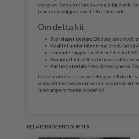
design av Tomten utförd i varma, inbjudande fär
touch av handgjord konst till er julfirande.
Om detta kit
Storslaget design:
Ett detaljerat motiv a
Kvalitet under händerna:
Broderad på Ai
Levande färger:
Innehåller 24 olika DMC 
Komplett kit:
Allt du behöver, inklusive e
Perfekt storlek:
Med dimensionerna 29x44
Detta broderikit är en perfekt gåva till den kreat
skapa ett bestående minne som kan pryda ert he
Julstrumpa m/tomte broderikit.
RELATERADE PRODUKTER