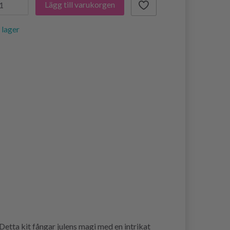
Lägg till varukorgen
i lager
etta kit fångar julens magi med en intrikat