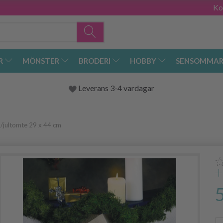
Ko
R
MÖNSTER
BRODERI
HOBBY
SENSOMMAR
Leverans 3-4 vardagar
m/jultomte 29 x 44 cm