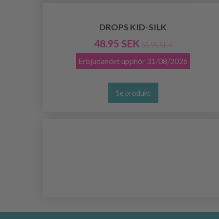
DROPS KID-SILK
48.95 SEK
55.95 SEK
Erbjudandet upphör
31/08/2026
Se produkt