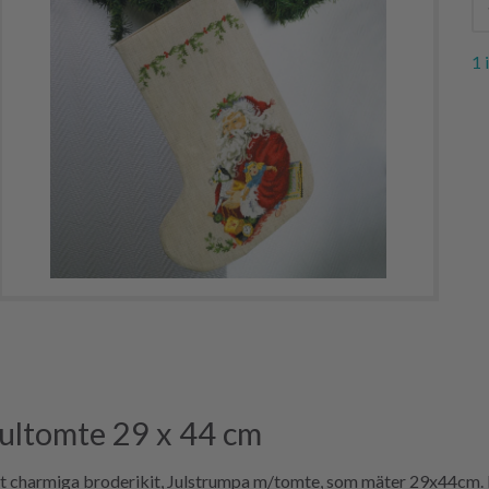
1 
jultomte 29 x 44 cm
rt charmiga broderikit, Julstrumpa m/tomte, som mäter 29x44cm. D