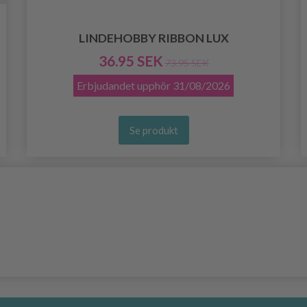
LINDEHOBBY RIBBON LUX
36.95 SEK
73.95 SEK
Erbjudandet upphör
31/08/2026
Se produkt