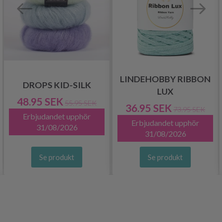
LINDEHOBBY RIBBON
DROPS KID-SILK
LUX
48.95 SEK
55.95 SEK
36.95 SEK
73.95 SEK
Erbjudandet upphör
Erbjudandet upphör
31/08/2026
31/08/2026
Se produkt
Se produkt