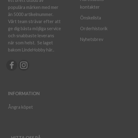
ett brett utbud av
kontakter
populära märken med mer
än 5000 artikelnummer.
Önskelista
Vårt team strävar efter att
ge dig bästa möjliga service
Orderhistorik
och snabbaste leverans
Nyhetsbrev
när som helst.
Se laget
bakom LindeHobby här.
.
INFORMATION
Ångra köpet
HITTA OSS PÅ