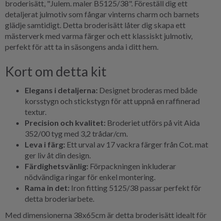
broderisätt, "Julem. maler B5125/38". Föreställ dig ett
detaljerat julmotiv som fångar vinterns charm och barnets
glädje samtidigt. Detta broderisätt låter dig skapa ett
mästerverk med varma färger och ett klassiskt julmotiv,
perfekt för att ta in säsongens anda i ditt hem.
Kort om detta kit
Elegans i detaljerna:
Designet broderas med både
korsstygn och stickstygn för att uppnå en raffinerad
textur.
Precision och kvalitet:
Broderiet utförs på vit Aida
352/00 tyg med 3,2 trådar/cm.
Leva i färg:
Ett urval av 17 vackra färger från Cot. mat
ger liv åt din design.
Färdighetsvänlig:
Förpackningen inkluderar
nödvändiga ringar för enkel montering.
Rama in det:
Iron fitting 5125/38 passar perfekt för
detta broderiarbete.
Med dimensionerna 38x65cm är detta broderisätt idealt för