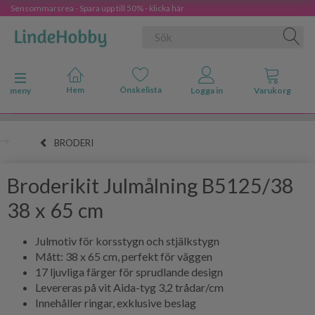
Sensommarsrea - Spara upp till 50% - klicka här
Ändra navigering
meny
BRODERI
Broderikit Julmålning B5125/38
38 x 65 cm
Julmotiv för korsstygn och stjälkstygn
Mått: 38 x 65 cm, perfekt för väggen
17 ljuvliga färger för sprudlande design
Levereras på vit Aida-tyg 3,2 trådar/cm
Innehåller ringar, exklusive beslag