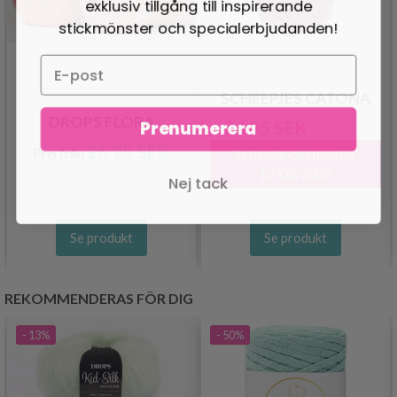
exklusiv tillgång till inspirerande
stickmönster och specialerbjudanden!
SCHEEPJES CATONA
DROPS FLORA
Prenumerera
24.95 SEK
30.95 SEK
26.95 SEK
Pris från
Erbjudandet upphör
12/08/2026
Nej tack
Se produkt
Se produkt
REKOMMENDERAS FÖR DIG
- 13%
- 50%