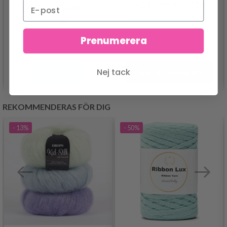
RÖTT 80 X 80 CM
TENCEL BAMBOO
699.00 SEK
"FINE"
58.95 SEK
Prenumerera
Nej tack
Lägg till varukorgen
Se produkt
REKOMMENDERAS FÖR DIG
- 13%
- 50%