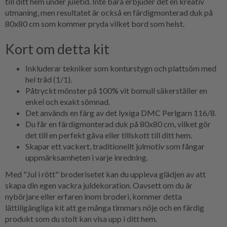
till ditt hem under juletid. Inte bara erbjuder det en kreativ
utmaning, men resultatet är också en färdigmonterad duk på
80x80 cm som kommer pryda vilket bord som helst.
Kort om detta kit
Inkluderar tekniker som konturstygn och plattsöm med
hel tråd (1/1).
Påtryckt mönster på 100% vit bomull säkerställer en
enkel och exakt sömnad.
Det används en färg av det lyxiga DMC Perlgarn 116/8.
Du får en färdigmonterad duk på 80x80 cm, vilket gör
det till en perfekt gåva eller tillskott till ditt hem.
Skapar ett vackert, traditionellt julmotiv som fångar
uppmärksamheten i varje inredning.
Med "Jul i rött" broderisetet kan du uppleva glädjen av att
skapa din egen vackra juldekoration. Oavsett om du är
nybörjare eller erfaren inom broderi, kommer detta
lättillgängliga kit att ge många timmars nöje och en färdig
produkt som du stolt kan visa upp i ditt hem.