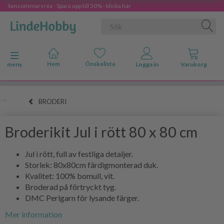
Sensommarsrea - Spara upp till 50% - klicka här
Ändra navigering
meny
BRODERI
Broderikit Jul i rött 80 x 80 cm
Jul i rött, full av festliga detaljer.
Storlek: 80x80cm färdigmonterad duk.
Kvalitet: 100% bomull, vit.
Broderad på förtryckt tyg.
DMC Perlgarn för lysande färger.
Mer information