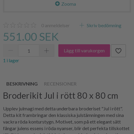
Zooma
0
anmeldelser
Skriv bedömning
551.00 SEK
Lägg till varukorgen
1 i lager
BESKRIVNING
RECENSIONER
Broderikit Jul i rött 80 x 80 cm
Upplev julmagi med detta underbara broderiset "Jul i rött".
Detta kit frambringar den klassiska julstämningen med sina
vackra röda konturstygn. Motivet, som på ett elegant sätt
fångar julens essens i röda nyanser, blir det perfekta tillskottet