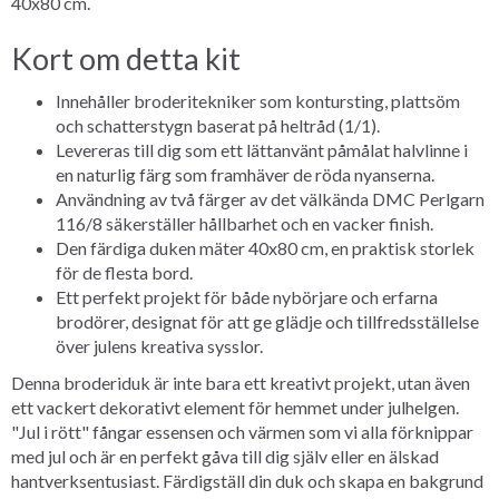
40x80 cm.
Kort om detta kit
Innehåller broderitekniker som kontursting, plattsöm
och schatterstygn baserat på heltråd (1/1).
Levereras till dig som ett lättanvänt påmålat halvlinne i
en naturlig färg som framhäver de röda nyanserna.
Användning av två färger av det välkända DMC Perlgarn
116/8 säkerställer hållbarhet och en vacker finish.
Den färdiga duken mäter 40x80 cm, en praktisk storlek
för de flesta bord.
Ett perfekt projekt för både nybörjare och erfarna
brodörer, designat för att ge glädje och tillfredsställelse
över julens kreativa sysslor.
Denna broderiduk är inte bara ett kreativt projekt, utan även
ett vackert dekorativt element för hemmet under julhelgen.
"Jul i rött" fångar essensen och värmen som vi alla förknippar
med jul och är en perfekt gåva till dig själv eller en älskad
hantverksentusiast. Färdigställ din duk och skapa en bakgrund