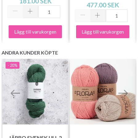
181.00 SEK
477.00 SEK
Lägg till varukorgen
Lägg till varukorgen
ANDRA KUNDER KÖPTE
- 20%
Spara upp till 50%!
Bli en del av vår garn-gemenskap och få
exklusiv tillgång till inspirerande
stickmönster och specialerbjudanden!
JÄRBO SVENSK ULL 2