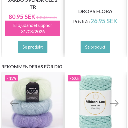
TR
DROPS FLORA
80.95 SEK
101.00 SEK
26.95 SEK
Pris från
Erbjudandet upphör
Prenumerera
31/08/2026
Nej tack
Se produkt
Se produkt
REKOMMENDERAS FÖR DIG
- 13%
- 50%