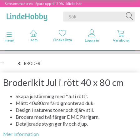
Sensommarsrea - Spara upp till 50% - klicka här
Ändra navigering
meny
BRODERI
Broderikit Jul i rött 40 x 80 cm
Skapa julstämning med "Jul i rött".
Mått: 40x80cm färdigmonterad duk.
Design i naturens toner och djärv stil.
Brodera med två färger DMC Pärlgarn.
Detaljerade stygn ger liv och djup.
Mer information