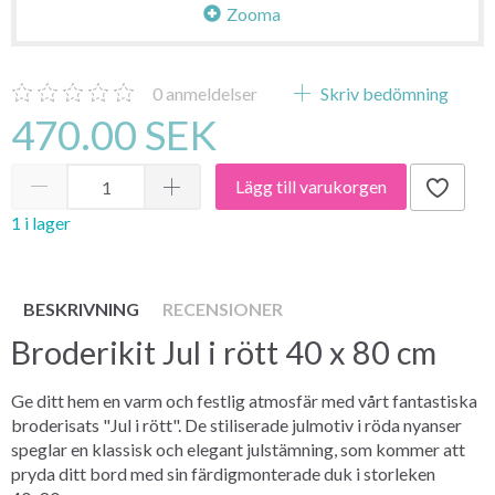
Zooma
0
anmeldelser
Skriv bedömning
470.00 SEK
Lägg till varukorgen
1 i lager
BESKRIVNING
RECENSIONER
Broderikit Jul i rött 40 x 80 cm
Ge ditt hem en varm och festlig atmosfär med vårt fantastiska
broderisats "Jul i rött". De stiliserade julmotiv i röda nyanser
speglar en klassisk och elegant julstämning, som kommer att
pryda ditt bord med sin färdigmonterade duk i storleken