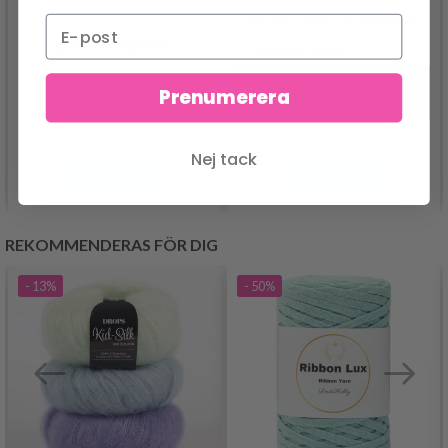
SCHEEPJES CATONA
DROPS FLORA
24.95 SEK
30.95 SEK
26.95 SEK
Pris från
Erbjudandet upphör
Prenumerera
12/08/2026
Nej tack
Se produkt
Se produkt
REKOMMENDERAS FÖR DIG
- 13%
- 50%