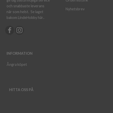
ge dig bästa möjliga service
Orderhistorik
och snabbaste leverans
Nyhetsbrev
när som helst.
Se laget
bakom LindeHobby här.
.
INFORMATION
Ångra köpet
HITTA OSS PÅ