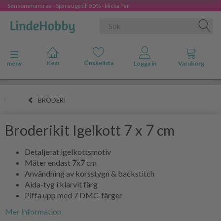
Sensommarsrea - Spara upp till 50% - klicka här
Ändra navigering
meny
BRODERI
Broderikit Igelkott 7 x 7 cm
Detaljerat igelkottsmotiv
Mäter endast 7x7 cm
Användning av korsstygn & backstitch
Aida-tyg i klarvit färg
Piffa upp med 7 DMC-färger
Mer information