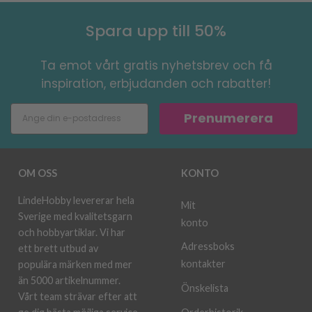
Spara upp till 50%
Ta emot vårt gratis nyhetsbrev och få
inspiration, erbjudanden och rabatter!
Prenumerera
OM OSS
KONTO
LindeHobby levererar hela
Mit
Sverige med kvalitetsgarn
konto
och hobbyartiklar. Vi har
Adressboks
ett brett utbud av
kontakter
populära märken med mer
än 5000 artikelnummer.
Önskelista
Vårt team strävar efter att