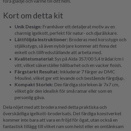
föra glädje och värme till ditt hem.
Kort om detta kit
Unik Design:
Framhäver ett detaljerat motiv av en
charmig igelkott, perfekt för natur- och djurälskare.
Lättföljda Instruktioner:
Broderas med korsstygn och
stjälkstygn, så även nybörjare kommer att finna det
enkelt och tillfredsställande att arbeta med.
Kvalitetsmaterial:
Sys på Aida 357/00 5,4 trådar/cm i
vitt, vilket säkerställer hållbarhet och en vacker finish.
Färgstarkt Resultat:
Inkluderar 7 färger av DMC
Mouliné, vilket ger ett levande och bestående färgdjup.
Kompakt Storlek:
Den färdiga storleken är 7x7 cm,
vilket gör den idealisk för små ramar eller som en
personlig gåva.
Dela nöjet med att brodera med detta praktiska och
överskådliga igelkott-broderisats. Det färdiga konstverket
kommer inte bara att vara en fröjd för ögat, utan också en
fantastisk tillägg till vilket rum som helst eller en omtänksam