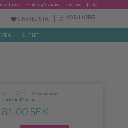
ntakta oss
Frakt og leverans
Om oss
VARUKORG
ÖNSKELISTA
SREA
OUTLET
0
anmeldelser
Skriv bedömning
181.00 SEK