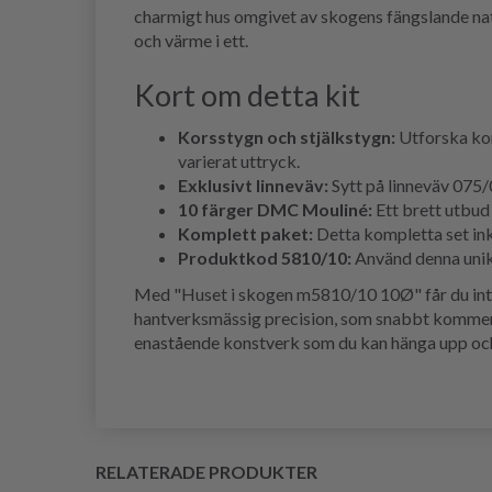
charmigt hus omgivet av skogens fängslande natu
och värme i ett.
Kort om detta kit
Korsstygn och stjälkstygn:
Utforska kon
varierat uttryck.
Exklusivt linneväv:
Sytt på linneväv 075/
10 färger DMC Mouliné:
Ett brett utbud 
Komplett paket:
Detta kompletta set inkl
Produktkod 5810/10:
Använd denna unika
Med "Huset i skogen m5810/10 10Ø" får du inte 
hantverksmässig precision, som snabbt kommer at
enastående konstverk som du kan hänga upp och 
RELATERADE PRODUKTER