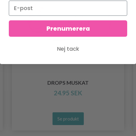
Prenumerera
Nej tack
DROPS MUSKAT
24.95 SEK
Se produkt