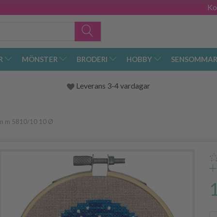
Ko
R
MÖNSTER
BRODERI
HOBBY
SENSOMMAR
Leverans 3-4 vardagar
gen m 5810/10 10 Ø