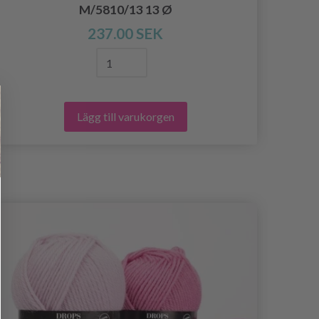
BR
M/5810/13 13 Ø
237.00 SEK
Lägg till varukorgen
- 19%