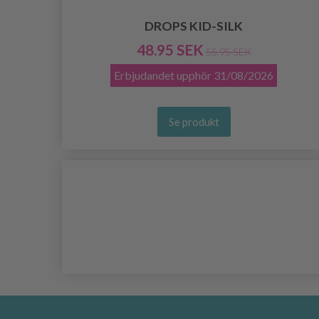
DROPS KID-SILK
48.95 SEK
55.95 SEK
Erbjudandet upphör
31/08/2026
Se produkt