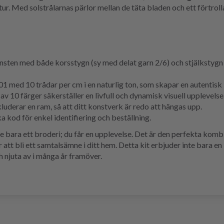
r. Med solstrålarnas pärlor mellan de täta bladen och ett förtroll
sten med både korsstygn (sy med delat garn 2/6) och stjälkstygn (
01 med 10 trådar per cm i en naturlig ton, som skapar en autentis
av 10 färger säkerställer en livfull och dynamisk visuell upplevelse
uderar en ram, så att ditt konstverk är redo att hängas upp.
 kod för enkel identifiering och beställning.
bara ett broderi; du får en upplevelse. Det är den perfekta kombi
t bli ett samtalsämne i ditt hem. Detta kit erbjuder inte bara en 
njuta av i många år framöver.