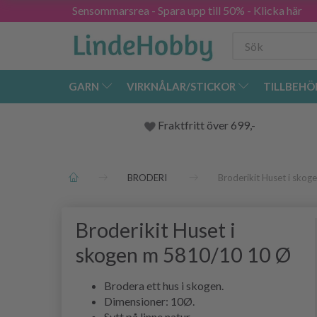
Sensommarsrea - Spara upp till 50% - Klicka här
GARN
VIRKNÅLAR/STICKOR
TILLBEHÖ
Fraktfritt över 699,-
BRODERI
Broderikit Huset i sko
Broderikit Huset i
skogen m 5810/10 10 Ø
Brodera ett hus i skogen.
Dimensioner: 10Ø.
Sytt på linne natur.