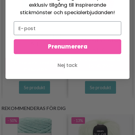
exklusiv tillgång till inspirerande
stickmönster och specialerbjudanden!
LINDEHOBBY COTTON
SCHEEPJES CATONA
8/4
Prenumerera
24.95 SEK
30.95 SEK
14.95 SEK
29.95 SEK
Erbjudandet upphör
Erbjudandet upphör
Nej tack
12/08/2026
31/08/2026
Se produkt
Se produkt
REKOMMENDERAS FÖR DIG
- 50%
- 13%