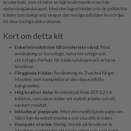
broderisats, som skildrar en hjärtevärmande scen från
vinterskoglandskapet. Med den lugna himlen och de snötäckta
träden som bakgrund, skapar den mysiga julbilden liv och ljus
till dina festliga dekorationer.
Kort om detta kit
Enkel introduktion till broderiets värld:
Med
användning av korsstygn, halva korsstygn och
stickstygn. Perfekt för både nybörjare och erfarna
brodöser.
Färgglada trådar:
Användning av 3 vackra färger
Mouliné, som kompletterar den djupa julblåa
bakgrunden.
Hög kvalitet Aida:
Broderat på Aida 357/13 5,4
tråd/cm, som säkerställer ett stabilt arbete och ett
vackert resultat.
Inkluderar pappram:
Med den medföljande pappram
5865 kan du enkelt montera och visa ditt broderi.
Kompakt storlek:
Slutlig storlek på broderiet är
15x20cm, perfekt för att pryda vilket rum som helst.