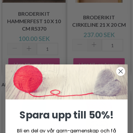
BRODERIKIT
BRODERIKIT
HAMMERFEST 10 X 10
CIRKELINE 21 X 20 CM
CM R5370
237.00 SEK
100.00 SEK
Lägg till varukorgen
Lägg till varukorgen
ANDRA KUNDER KÖPTE
- 50%
- 19%
Spara upp till 50%!
Bli en del av vår garn-gemenskap och få