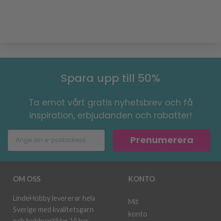
Spara upp till 50%
Ta emot vårt gratis nyhetsbrev och få
inspiration, erbjudanden och rabatter!
Prenumerera
OM OSS
KONTO
LindeHobby levererar hela
Mit
Sverige med kvalitetsgarn
konto
och hobbyartiklar. Vi har