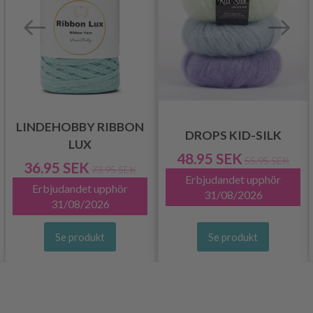
LINDEHOBBY RIBBON
DROPS KID-SILK
LUX
48.95 SEK
55.95 SEK
36.95 SEK
73.95 SEK
Erbjudandet upphör
Erbjudandet upphör
31/08/2026
31/08/2026
Se produkt
Se produkt