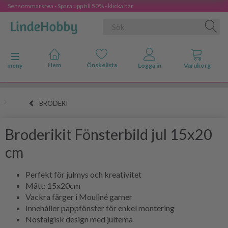
Sensommarsrea - Spara upp till 50% - klicka här
Ändra navigering
meny
BRODERI
Broderikit Fönsterbild jul 15x20
cm
Perfekt för julmys och kreativitet
Mått: 15x20cm
Vackra färger i Mouliné garner
Innehåller pappfönster för enkel montering
Nostalgisk design med jultema