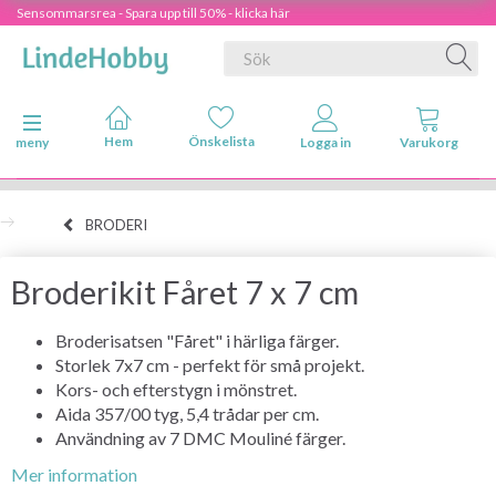
Sensommarsrea - Spara upp till 50% - klicka här
Ändra navigering
meny
BRODERI
Broderikit Fåret 7 x 7 cm
Broderisatsen "Fåret" i härliga färger.
Storlek 7x7 cm - perfekt för små projekt.
Kors- och efterstygn i mönstret.
Aida 357/00 tyg, 5,4 trådar per cm.
Användning av 7 DMC Mouliné färger.
Mer information