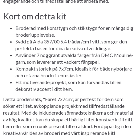
engagerande och tillfredsställande att arbeta med.
Kort om detta kit
Broderad med korsstygn och stikstygn för en mångsidig
broderiupplevelse.
Sydd på Aida 357/00 5,4 trådar/cm i vitt, som ger den
perfekta basen för dina kreativa utvecklingar.
Använder 7 noggrant utvalda färger från DMC Mouliné-
garn, som levererar ett vackert färgspel.
Kompakt storlek på 7x7cm, idealisk för både nybörjare
och erfarna broderi-entusiaster.
Ett motiverande projekt, som kan förvandlas till en
dekorativ accent i ditt hem.
Detta broderisats, "Fåret 7x7cm", är perfekt för dem som
söker ett litet, avkopplande projekt med tillfredsställande
resultat. Med de inkluderade sömnadsteknikerna och material
av hög kvalitet, kan du skapa ett härligt litet konstverk till ditt
hem eller som en unik present till en älskad. Fördjupa dig i den
kreativa världen av broderi med vårt inspirerande kit!