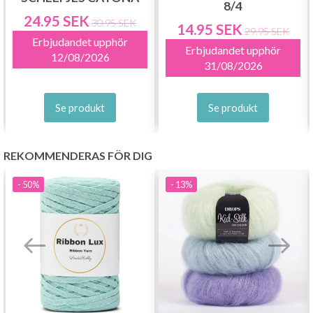
8/4
24.95 SEK
30.95 SEK
14.95 SEK
29.95 SEK
Erbjudandet upphör
Erbjudandet upphör
12/08/2026
Prenumerera
31/08/2026
Nej tack
Se produkt
Se produkt
REKOMMENDERAS FÖR DIG
- 50%
- 13%