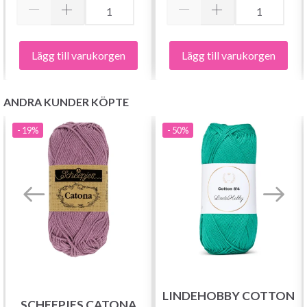
Lägg till varukorgen
Lägg till varukorgen
ANDRA KUNDER KÖPTE
- 19%
- 50%
Spara upp till 50%!
Bli en del av vår garn-gemenskap och få
exklusiv tillgång till inspirerande
stickmönster och specialerbjudanden!
LINDEHOBBY COTTON
SCHEEPJES CATONA