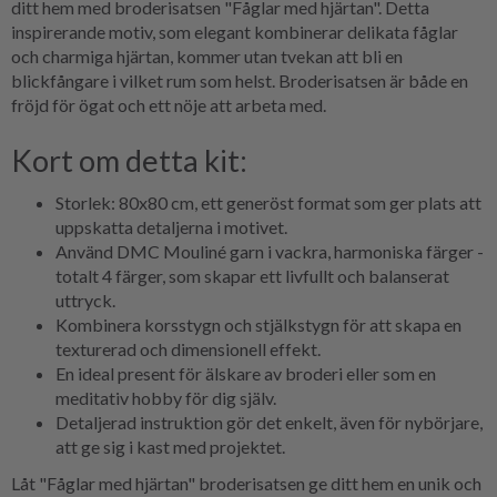
ditt hem med broderisatsen "Fåglar med hjärtan". Detta
inspirerande motiv, som elegant kombinerar delikata fåglar
och charmiga hjärtan, kommer utan tvekan att bli en
blickfångare i vilket rum som helst. Broderisatsen är både en
fröjd för ögat och ett nöje att arbeta med.
Kort om detta kit:
Storlek: 80x80 cm, ett generöst format som ger plats att
uppskatta detaljerna i motivet.
Använd DMC Mouliné garn i vackra, harmoniska färger -
totalt 4 färger, som skapar ett livfullt och balanserat
uttryck.
Kombinera korsstygn och stjälkstygn för att skapa en
texturerad och dimensionell effekt.
En ideal present för älskare av broderi eller som en
meditativ hobby för dig själv.
Detaljerad instruktion gör det enkelt, även för nybörjare,
att ge sig i kast med projektet.
Låt "Fåglar med hjärtan" broderisatsen ge ditt hem en unik och