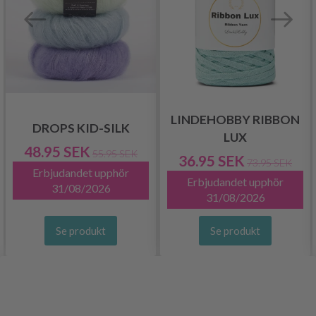
LINDEHOBBY RIBBON
DROPS KID-SILK
LUX
48.95 SEK
55.95 SEK
36.95 SEK
73.95 SEK
Erbjudandet upphör
Erbjudandet upphör
31/08/2026
31/08/2026
Se produkt
Se produkt