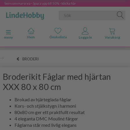
Sensommarsrea - Spara upp till 50% - klicka här
Ändra navigering
meny
BRODERI
Broderikit Fåglar med hjärtan
XXX 80 x 80 cm
Brokad av hjärteglada fåglar
Kors- och stjälkstygn i harmoni
80x80 cm ger ett praktfullt resultat
4 eleganta DMC Mouliné färger
Fåglarna står med livlig elegans