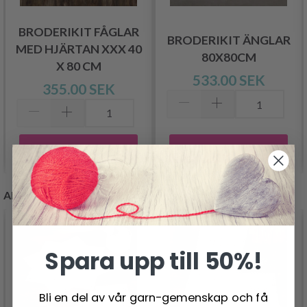
BRODERIKIT FÅGLAR
BRODERIKIT ÄNGLAR
MED HJÄRTAN XXX 40
80X80CM
X 80 CM
533.00 SEK
355.00 SEK
Lägg till varukorgen
Lägg till varukorgen
ANDRA KUNDER KÖPTE
Spara upp till 50%!
Bli en del av vår garn-gemenskap och få