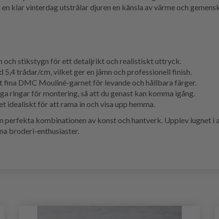
å en klar vinterdag utstrålar djuren en känsla av värme och gemenska
ch stikstygn för ett detaljrikt och realistiskt uttryck.
5,4 trådar/cm, vilket ger en jämn och professionell finish.
t fina DMC Mouliné-garnet för levande och hållbara färger.
iga ringar för montering, så att du genast kan komma igång.
 idealiskt för att rama in och visa upp hemma.
n perfekta kombinationen av konst och hantverk. Upplev lugnet i a
na broderi-enthusiaster.