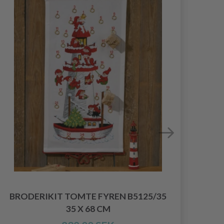
BRODERIKIT TOMTE FYREN B5125/35
BR
35 X 68 CM