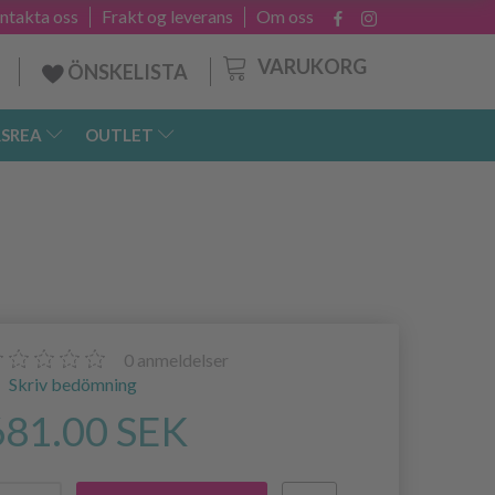
ntakta oss
Frakt og leverans
Om oss
VARUKORG
ÖNSKELISTA
SREA
OUTLET
0
anmeldelser
Skriv bedömning
681.00 SEK