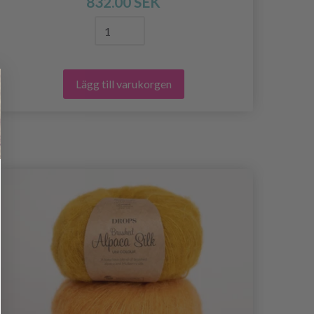
832.00 SEK
Lägg till varukorgen
- 19%