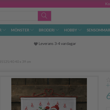
Ko
R
MÖNSTER
BRODERI
HOBBY
SENSOMMAR
Leverans 3-4 vardagar
n B5125/40 40 x 39 cm