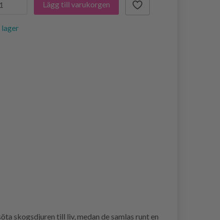
Lägg till varukorgen
i lager
ta skogsdjuren till liv, medan de samlas runt en