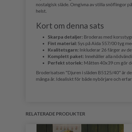
nostalgisk släde. Omgivna av stilla snöflingor p
helst.
Kort om denna sats
Skarpa detaljer:
Broderas med korsstygn o
Fint material:
Sys på Aida 557/00 tyg med 
Kvalitetsgarn:
Inkluderar 26 färger av de
Komplett paket:
Innehåller alla nödvänd
Perfekt storlek:
Måtten 40x39 cm gör det
Broderisatsen "Djuren i släden B5125/40" är de
många år. Idealiskt för både nybörjare och erfar
RELATERADE PRODUKTER