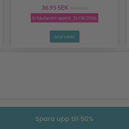
36.95 SEK
73.95 SEK
Erbjudandet upphör
31/08/2026
Se produkt
Spara upp till 50%