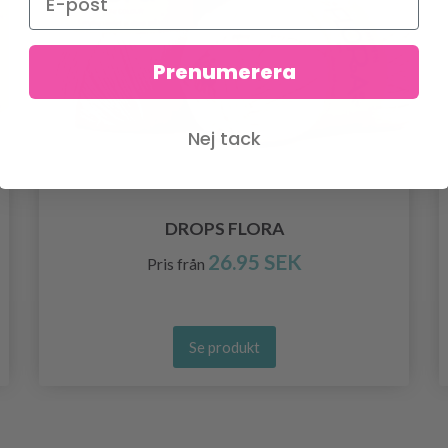
Prenumerera
Nej tack
DROPS FLORA
26.95 SEK
Pris från
Se produkt