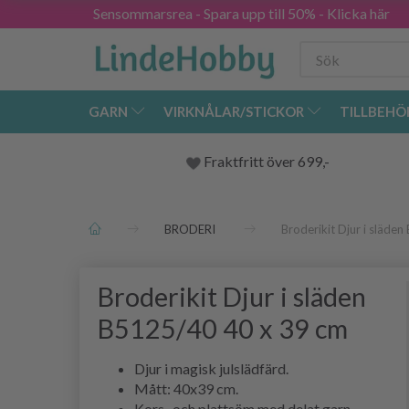
Sensommarsrea - Spara upp till 50% - Klicka här
GARN
VIRKNÅLAR/STICKOR
TILLBEHÖ
Fraktfritt över 699,-
BRODERI
Broderikit Djur i släde
Broderikit Djur i släden
B5125/40 40 x 39 cm
Djur i magisk julslädfärd.
Mått: 40x39 cm.
Kors- och plattsöm med delat garn.