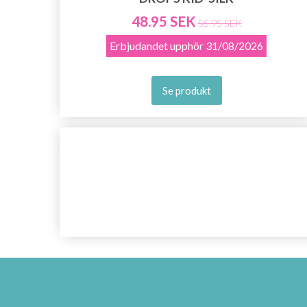
48.95 SEK
55.95 SEK
Erbjudandet upphör
31/08/2026
Se produkt