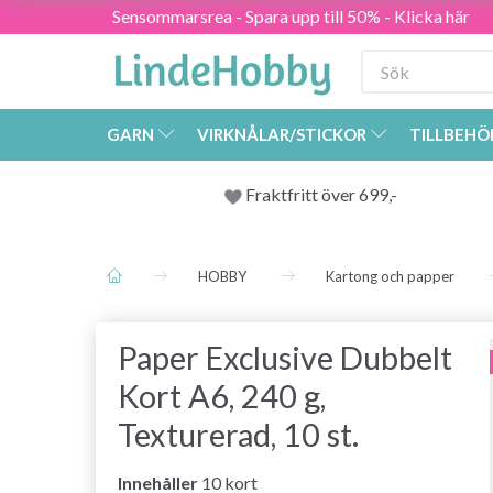
Sensommarsrea - Spara upp till 50% - Klicka här
GARN
VIRKNÅLAR/STICKOR
TILLBEHÖ
Fraktfritt över 699,-
HOBBY
Kartong och papper
Paper Exclusive Dubbelt
Kort A6, 240 g,
Texturerad, 10 st.
Innehåller
10 kort