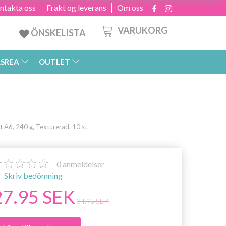
ntakta oss
Frakt og leverans
Om oss
VARUKORG
ÖNSKELISTA
SREA
OUTLET
 A6, 240 g, Texturerad, 10 st.
0
anmeldelser
Skriv bedömning
27.95 SEK
34.95 SEK