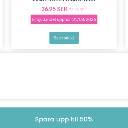
36.95 SEK
73.95 SEK
Erbjudandet upphör
31/08/2026
Se produkt
Spara upp till 50%