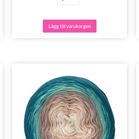
Lägg till varukorgen
Spara upp till 50%!
Bli en del av vår garn-gemenskap och få
exklusiv tillgång till inspirerande
stickmönster och specialerbjudanden!