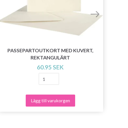
PASSEPARTOUTKORT MED KUVERT,
STA
REKTANGULÄRT
60.95 SEK
Lägg till varukorgen