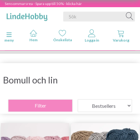
Sensommarsrea - Spara upp till 50% - klicka här
Ändra navigering
meny
Bomull och lin
Filter