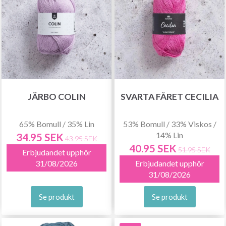
JÄRBO COLIN
SVARTA FÅRET CECILIA
65% Bomull / 35% Lin
53% Bomull / 33% Viskos /
14% Lin
34.95 SEK
43.95 SEK
40.95 SEK
51.95 SEK
Erbjudandet upphör
31/08/2026
Erbjudandet upphör
31/08/2026
Se produkt
Se produkt