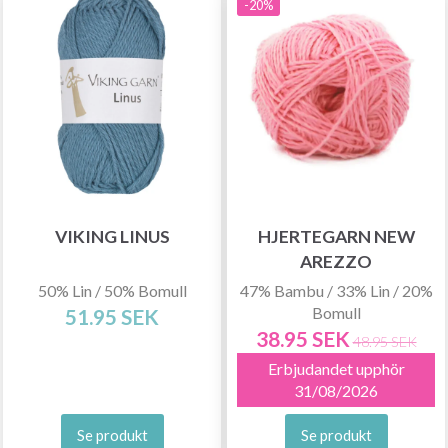
-20%
VIKING LINUS
HJERTEGARN NEW
AREZZO
50% Lin / 50% Bomull
47% Bambu / 33% Lin / 20%
Bomull
51.95 SEK
38.95 SEK
48.95 SEK
Erbjudandet upphör
31/08/2026
Se produkt
Se produkt