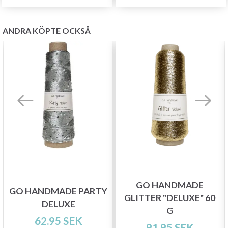
stickmönster och specialerbjudanden!
ANDRA KÖPTE OCKSÅ
Prenumerera
Nej tack
GO HANDMADE
GO HANDMADE PARTY
GLITTER "DELUXE" 60
DELUXE
G
62.95 SEK
91.95 SEK