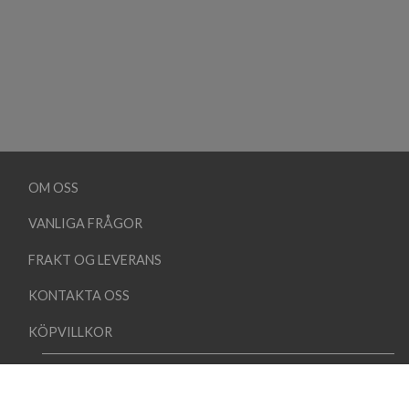
OM OSS
VANLIGA FRÅGOR
FRAKT OG LEVERANS
KONTAKTA OSS
KÖPVILLKOR
Copyright 2026 ©
Lindehobby.se