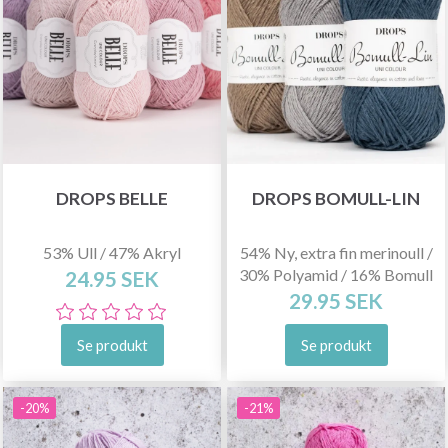
DROPS BELLE
DROPS BOMULL-LIN
53% Ull / 47% Akryl
54% Ny, extra fin merinoull /
30% Polyamid / 16% Bomull
24.95 SEK
29.95 SEK
Se produkt
Se produkt
-20%
-21%