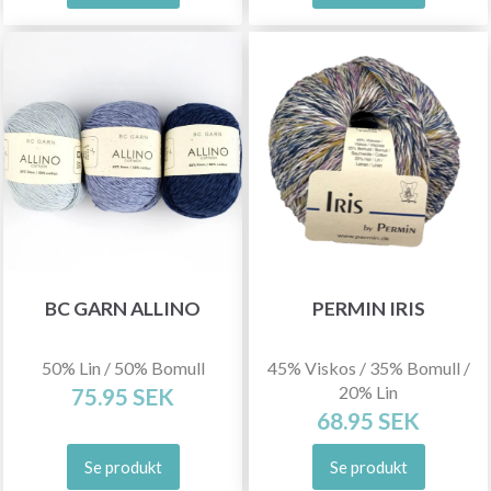
BC GARN ALLINO
PERMIN IRIS
50% Lin / 50% Bomull
45% Viskos / 35% Bomull /
Spara upp till 50%!
20% Lin
75.95 SEK
68.95 SEK
Bli en del av vår garn-gemenskap och få
Se produkt
Se produkt
exklusiv tillgång till inspirerande