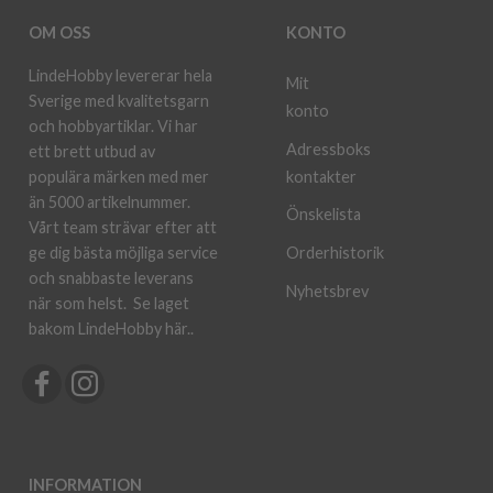
OM OSS
KONTO
LindeHobby levererar hela
Mit
Sverige med kvalitetsgarn
konto
och hobbyartiklar. Vi har
Adressboks
ett brett utbud av
kontakter
populära märken med mer
än 5000 artikelnummer.
Önskelista
Vårt team strävar efter att
ge dig bästa möjliga service
Orderhistorik
och snabbaste leverans
Nyhetsbrev
när som helst.
Se laget
bakom LindeHobby här.
.
INFORMATION