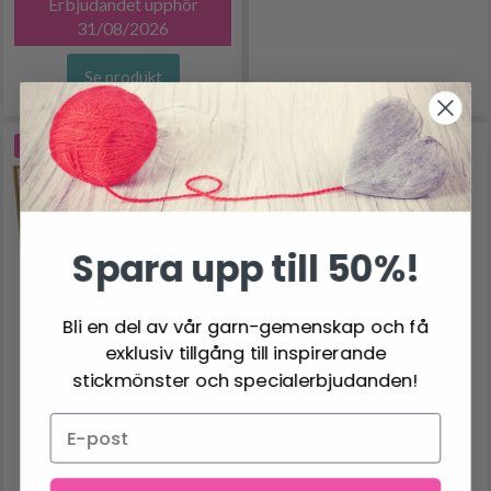
Erbjudandet upphör
31/08/2026
Se produkt
-20%
-18%
Spara upp till 50%!
Bli en del av vår garn-gemenskap och få
exklusiv tillgång till inspirerande
stickmönster och specialerbjudanden!
SCHEEPJES CAHLISTA
SCHEEPJES BLOOM
FÄRGPAKET - 109
NYSTAN X15G