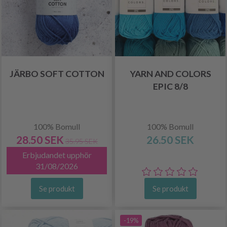
JÄRBO SOFT COTTON
YARN AND COLORS
EPIC 8/8
100% Bomull
100% Bomull
28.50 SEK
26.50 SEK
35.95 SEK
Erbjudandet upphör
31/08/2026
Se produkt
Se produkt
-19%