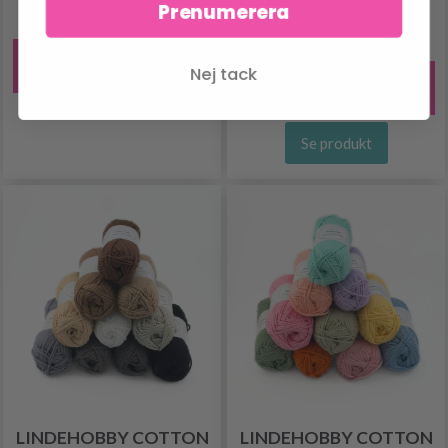
Prenumerera
100% Bomull
627.00 SEK
784.00 SEK
30.95 SEK
37.95 SEK
Erbjudandet upphör
Nej tack
12/08/2026
Erbjudandet upphör
12/08/2026
Se produkt
LINDEHOBBY COTTON
LINDEHOBBY COTTON