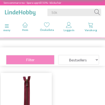
Sensommarsrea - Spara upp till 50% - klicka här
Ändra navigering
meny
Filter