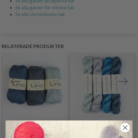
Se alla garner av alpacka här
Se alla garner för stickor här
Se alla stickmönster här
RELATERADE PRODUKTER
BC GARN JAIPUR
BC GARN LINO
PEACE SILK