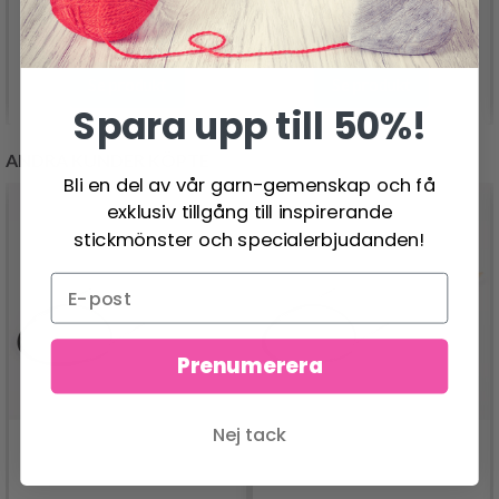
78.95 SEK
284.00 SEK
Se produkt
Se produkt
Spara upp till 50%!
ANDRA KUNDER KÖPTE
Bli en del av vår garn-gemenskap och få
exklusiv tillgång till inspirerande
stickmönster och specialerbjudanden!
Prenumerera
Nej tack