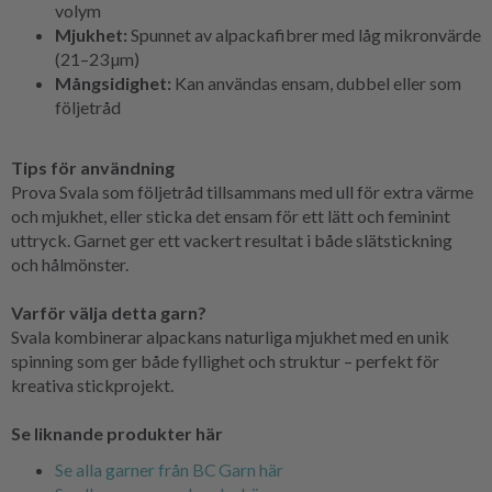
volym
Mjukhet:
Spunnet av alpackafibrer med låg mikronvärde
(21–23 µm)
Mångsidighet:
Kan användas ensam, dubbel eller som
följetråd
Tips för användning
Prova Svala som följetråd tillsammans med ull för extra värme
och mjukhet, eller sticka det ensam för ett lätt och feminint
uttryck. Garnet ger ett vackert resultat i både slätstickning
och hålmönster.
Varför välja detta garn?
Svala kombinerar alpackans naturliga mjukhet med en unik
spinning som ger både fyllighet och struktur – perfekt för
kreativa stickprojekt.
Se liknande produkter här
Se alla garner från BC Garn här