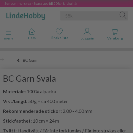
Sensommarsrea - Spara upp till 50% - klicka här
Ändra navigering
meny
BC Garn
BC Garn Svala
Materiale:
100 % alpacka
Vikt/längd:
50 g = ca 400 meter
Rekommenderade stickor:
2.00 ‑ 4.00 mm
Stickfasthet:
10 cm = 24 m
Tvätt:
Handtvätt / Får inte torktumlas / Får inte strykas eller