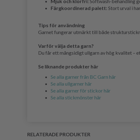
Mjuk och klorfri:
Softwash-behandling ge
Färgkoordinerad palett:
Stort urval i h
Tips för användning
Garnet fungerar utmärkt till både strukturstickn
Varför välja detta garn?
Du får ett mångsidigt ullgarn av hög kvalitet – et
Se liknande produkter här
Se alla garner från BC Garn här
Se alla ullgarner här
Se alla garner för stickor här
Se alla stickmönster här
RELATERADE PRODUKTER