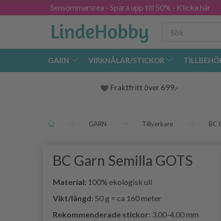
Sensommarsrea - Spara upp till 50% - Klicka här
GARN
VIRKNÅLAR/STICKOR
TILLBEHÖ
Fraktfritt över 699,-
GARN
Tillverkare
BC 
BC Garn Semilla GOTS
Material:
100% ekologisk ull
Vikt/längd:
50 g = ca 160 meter
Rekommenderade stickor:
3.00-4.00 mm