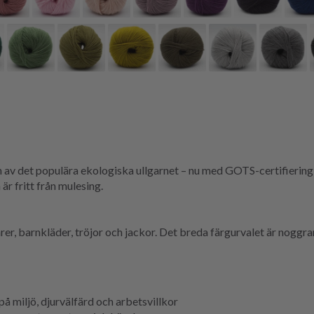
av det populära ekologiska ullgarnet – nu med GOTS-certifiering
är fritt från mulesing.
er, barnkläder, tröjor och jackor. Det breda färgurvalet är noggra
å miljö, djurvälfärd och arbetsvillkor