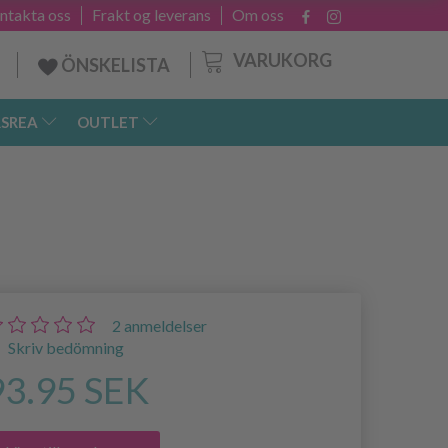
ntakta oss
Frakt og leverans
Om oss
VARUKORG
ÖNSKELISTA
SREA
OUTLET
2
anmeldelser
Skriv bedömning
93.95 SEK