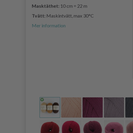
Masktäthet:
10 cm = 22 m
Tvätt:
Maskintvätt, max 30°C
Mer information