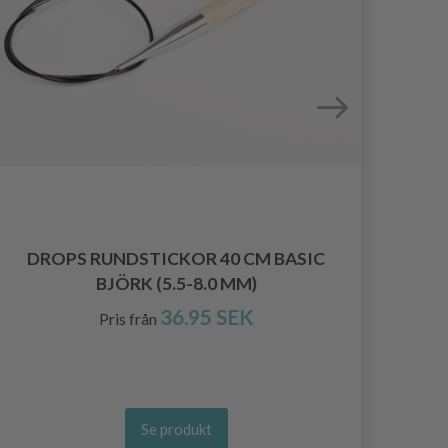
DROPS RUNDSTICKOR 40 CM BASIC
DR
BJÖRK (5.5-8.0 MM)
36.95 SEK
Pris från
Se produkt