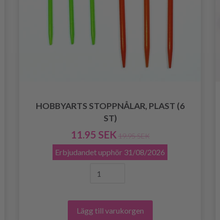
HOBBYARTS STOPPNÅLAR, PLAST (6
ST)
11.95 SEK
19.95 SEK
Erbjudandet upphör
31/08/2026
Lägg till varukorgen