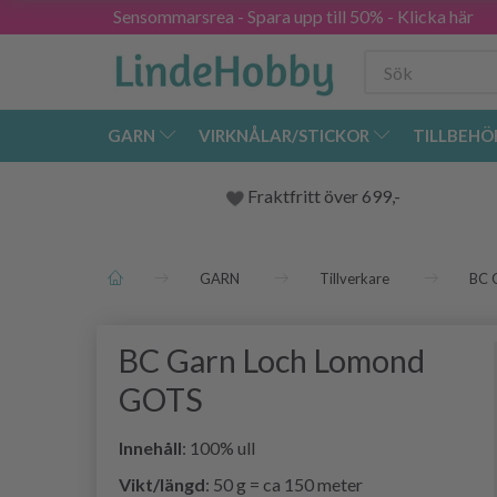
Sensommarsrea - Spara upp till 50% - Klicka här
GARN
VIRKNÅLAR/STICKOR
TILLBEHÖ
Fraktfritt över 699,-
GARN
Tillverkare
BC 
BC Garn Loch Lomond
GOTS
Innehåll
: 100% ull
Vikt/längd
: 50 g = ca 150 meter