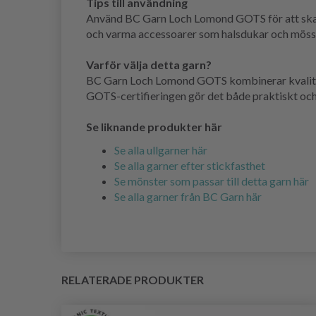
Tips till användning
Använd BC Garn Loch Lomond GOTS för att skapa
och varma accessoarer som halsdukar och möss
Varför välja detta garn?
BC Garn Loch Lomond GOTS kombinerar kvalitet och
GOTS-certifieringen gör det både praktiskt och
Se liknande produkter här
Se alla ullgarner här
Se alla garner efter stickfasthet
Se mönster som passar till detta garn här
Se alla garner från BC Garn här
RELATERADE PRODUKTER