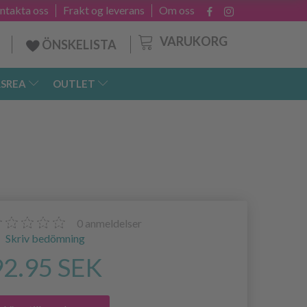
ntakta oss
Frakt og leverans
Om oss
VARUKORG
ÖNSKELISTA
SREA
OUTLET
0
anmeldelser
Skriv bedömning
92.95 SEK