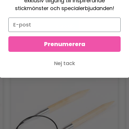
exklusiv tillgång till inspirerande
Erbjudandet upphör
31/08/2026
stickmönster och specialerbjudanden!
Se produkt
Prenumerera
Nej tack