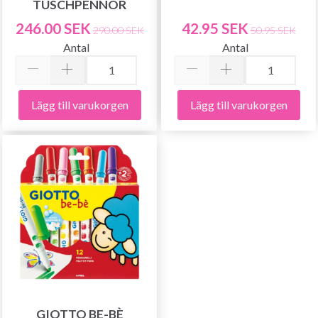
TUSCHPENNOR
246.00 SEK
42.95 SEK
290.00 SEK
50.95 SEK
Antal
Antal
Lägg till varukorgen
Lägg till varukorgen
Spara upp till 50%!
Bli en del av vår garn-gemenskap och få
exklusiv tillgång till inspirerande
stickmönster och specialerbjudanden!
Prenumerera
GIOTTO BE-BÈ