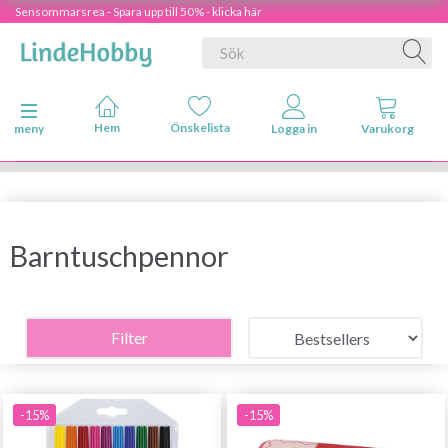
Sensommarsrea - Spara upp till 50% - klicka här
Ändra navigering
meny
Barntuschpennor
Filter
-15%
-15%