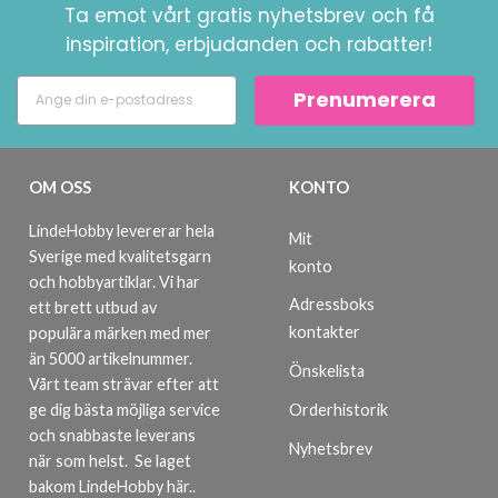
Ta emot vårt gratis nyhetsbrev och få
inspiration, erbjudanden och rabatter!
Prenumerera
OM OSS
KONTO
LindeHobby levererar hela
Mit
Sverige med kvalitetsgarn
konto
och hobbyartiklar. Vi har
Adressboks
ett brett utbud av
kontakter
populära märken med mer
än 5000 artikelnummer.
Önskelista
Vårt team strävar efter att
ge dig bästa möjliga service
Orderhistorik
och snabbaste leverans
Nyhetsbrev
när som helst.
Se laget
bakom LindeHobby här.
.