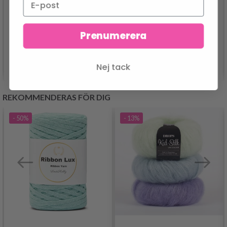
24.95 SEK
Prenumerera
Lägg till varukorgen
Se produkt
Nej tack
REKOMMENDERAS FÖR DIG
- 50%
- 13%