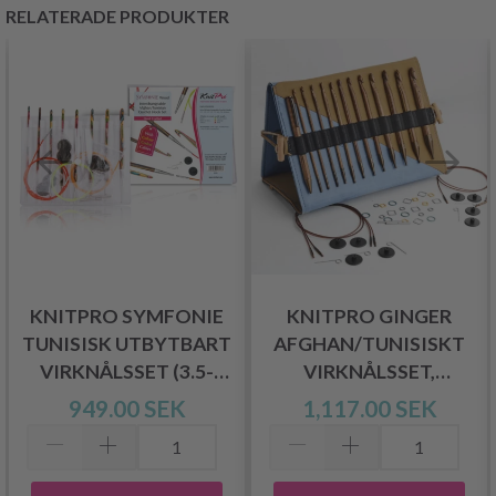
RELATERADE PRODUKTER
KNITPRO SYMFONIE
KNITPRO GINGER
TUNISISK UTBYTBART
AFGHAN/TUNISISKT
VIRKNÅLSSET (3.5-
VIRKNÅLSSET,
8MM)
GRANDE, 15 CM
949.00 SEK
1,117.00 SEK