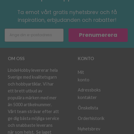
Ta emot vårt gratis nyhetsbrev och få
inspiration, erbjudanden och rabatter!
Prenumerera
OM OSS
KONTO
LindeHobby levererar hela
Mit
Sverige med kvalitetsgarn
konto
och hobbyartiklar. Vi har
Adressboks
ett brett utbud av
kontakter
populära märken med mer
än 5000 artikelnummer.
Önskelista
Vårt team strävar efter att
ge dig bästa möjliga service
Orderhistorik
och snabbaste leverans
Nyhetsbrev
när som helst.
Se laget