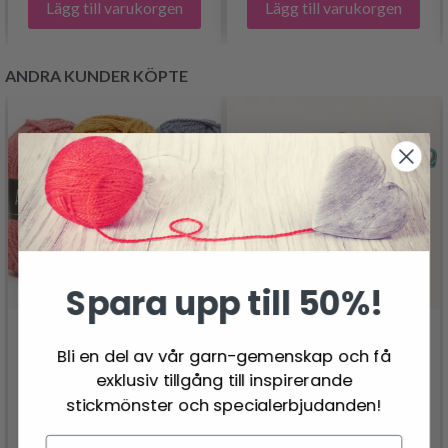
Lägg till varukorgen
Lägg till varukorgen
ANDRA KUNDER KÖPTE
Spara upp till 50%!
Bli en del av vår garn-gemenskap och få
exklusiv tillgång till inspirerande
DROPS MASKHÅLLARE
stickmönster och specialerbjudanden!
3 ST.
DROPS ALASKA
27.95 SEK