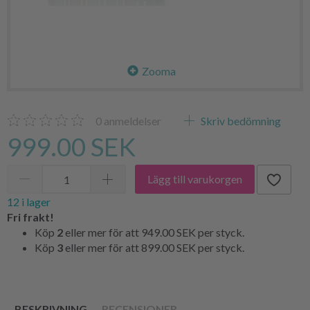
Zooma
0
anmeldelser
Skriv bedömning
999.00 SEK
Lägg till varukorgen
12 i lager
Fri frakt!
Köp
2
eller mer för att
949.00 SEK
per styck.
Köp
3
eller mer för att
899.00 SEK
per styck.
BESKRIVNING
RECENSIONER