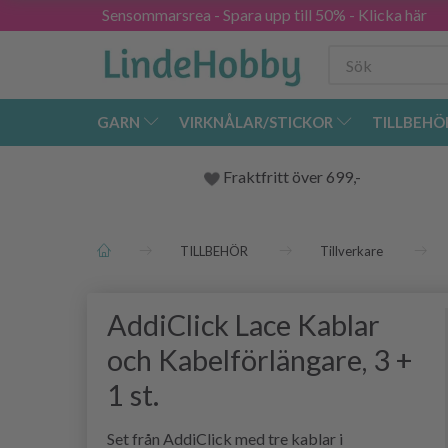
Sensommarsrea - Spara upp till 50% - Klicka här
GARN
VIRKNÅLAR/STICKOR
TILLBEHÖ
Fraktfritt över 699,-
TILLBEHÖR
Tillverkare
AddiClick Lace Kablar
och Kabelförlängare, 3 +
1 st.
Set från AddiClick med tre kablar i