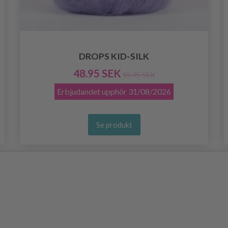
DROPS KID-SILK
48.95 SEK
55.95 SEK
Erbjudandet upphör
31/08/2026
Se produkt