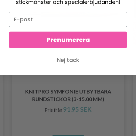
stickmönster och specialerbjudanden!
Prenumerera
Nej tack
KNITPRO SYMFONIE UTBYTBARA
RUNDSTICKOR (3-15.00 MM)
91.95 SEK
Pris från