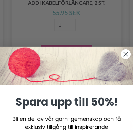
ADDI KABELFÖRLÄNGARE, 2 ST.
55.95 SEK
Lägg till varukorgen
Spara upp till 50%!
Bli en del av vår garn-gemenskap och få
exklusiv tillgång till inspirerande