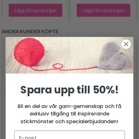
Lägg till varukorgen
Lägg till varukorgen
ANDRA KUNDER KÖPTE
Spara upp till 50%!
Bli en del av vår garn-gemenskap och få
exklusiv tillgång till inspirerande
DROPS LOVES YOU 7
stickmönster och specialerbjudanden!
2ND GARNPAKET - 20
HOOOKED ZPAGETTI
NYSTAN