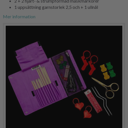
2 + 2 hjärt- & strumpformad maskmarkörer
1 uppsättning garnstorlek 2,5 och + 1 ullnål
Mer information