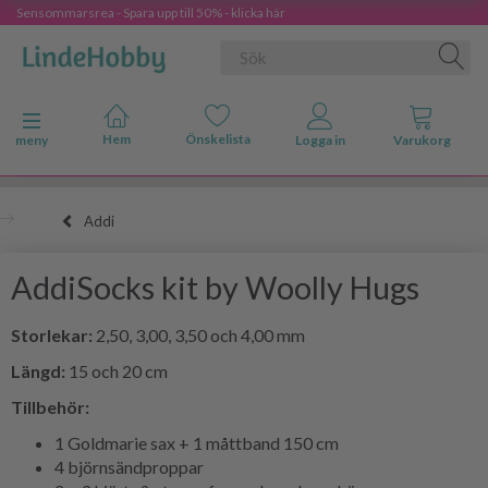
Sensommarsrea - Spara upp till 50% - klicka här
Ändra navigering
meny
Addi
AddiSocks kit by Woolly Hugs
Storlekar:
2,50, 3,00, 3,50 och 4,00 mm
Längd:
15 och 20 cm
Tillbehör:
1 Goldmarie sax + 1 måttband 150 cm
4 björnsändproppar