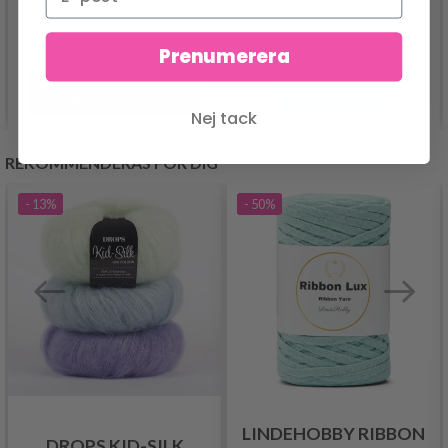
159.00 SEK
229.00 SEK
Prenumerera
Lägg till varukorgen
Se produkt
Nej tack
REKOMMENDERAS FÖR DIG
- 13%
- 50%
LINDEHOBBY RIBBON
DROPS KID-SILK