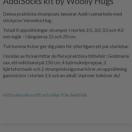
AddiSocks kit by Woolly Hugs
Denna praktiska strumpsats lanserar Addi i samarbete med
stickprov Veronika Hug.
Totalt 8 uppsättningar strumpor i storlek 2,5, 3,0, 3,5 och 4,0
mm ingår - i längderna 15 och 20 cm.
Två tomma fickor ger dig plats för ytterligare ett par storlekar.
I insidan av fickan hittar du flera praktiska tillbehör: Goldmarie
sax, ett måttband på 150 cm, 4 björnsändproppar, 2
hjärtaformade och 2 strumpmässiga markörer, en uppsättning
garnstickor i storlek 2,5 och en ullnål. Vad mer behöver du?
Hitta alla våra stift och nålar från Addi här.