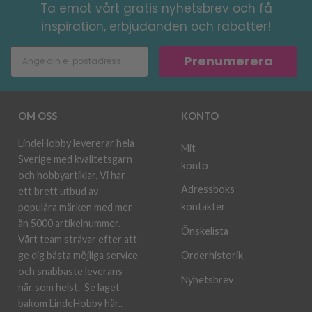
Ta emot vårt gratis nyhetsbrev och få
inspiration, erbjudanden och rabatter!
Prenumerera
OM OSS
KONTO
LindeHobby levererar hela
Mit
Sverige med kvalitetsgarn
konto
och hobbyartiklar. Vi har
Adressboks
ett brett utbud av
kontakter
populära märken med mer
än 5000 artikelnummer.
Önskelista
Vårt team strävar efter att
ge dig bästa möjliga service
Orderhistorik
och snabbaste leverans
Nyhetsbrev
när som helst.
Se laget
bakom LindeHobby här.
.