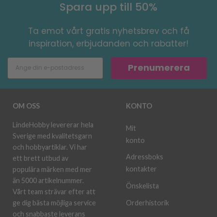
Spara upp till 50%
Ta emot vårt gratis nyhetsbrev och få
inspiration, erbjudanden och rabatter!
Prenumerera
OM OSS
KONTO
LindeHobby levererar hela
Mit
Sverige med kvalitetsgarn
konto
och hobbyartiklar. Vi har
Adressboks
ett brett utbud av
kontakter
populära märken med mer
än 5000 artikelnummer.
Önskelista
Vårt team strävar efter att
ge dig bästa möjliga service
Orderhistorik
och snabbaste leverans