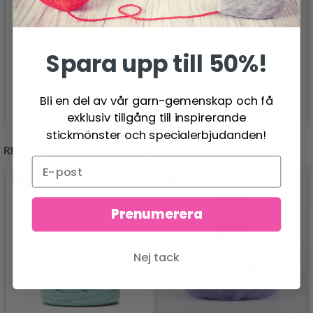
26.95 SEK
24.95 SEK
Pris från
Spara upp till 50%!
Bli en del av vår garn-gemenskap och få
Se produkt
Se produkt
exklusiv tillgång till inspirerande
stickmönster och specialerbjudanden!
REKOMMENDERAS FÖR DIG
- 50%
- 13%
Prenumerera
Nej tack