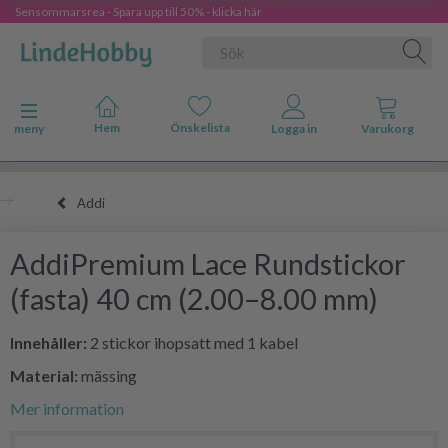
Sensommarsrea - Spara upp till 50% - klicka här
Ändra navigering
meny
Addi
AddiPremium Lace Rundstickor
(fasta) 40 cm (2.00–8.00 mm)
Innehåller:
2 stickor ihopsatt med 1 kabel
Material:
mässing
Mer information