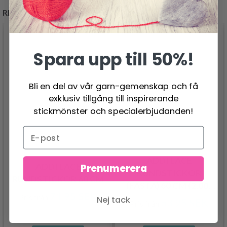
RELATERADE PRODUKTER
Spara upp till 50%!
Bli en del av vår garn-gemenskap och få
exklusiv tillgång till inspirerande
stickmönster och specialerbjudanden!
ADDI LACE
ADDI LACE
Prenumerera
RUNDSTICKOR
RUNDSTICKOR 60 CM
(FASTA) 60 CM (2.00-
71.95 SEK
Pris från
8.00MM)
Nej tack
63.95 SEK
Pris från