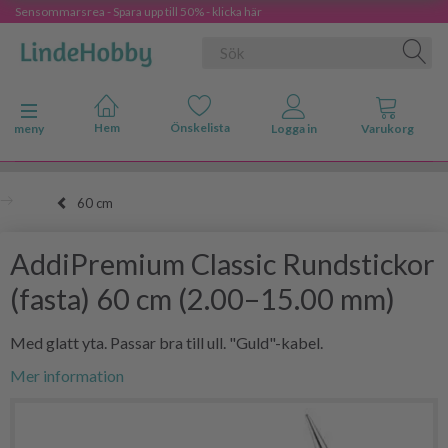
Sensommarsrea - Spara upp till 50% - klicka här
Ändra navigering
meny
60 cm
AddiPremium Classic Rundstickor
(fasta) 60 cm (2.00–15.00 mm)
Med glatt yta. Passar bra till ull. "Guld"-kabel.
Mer information