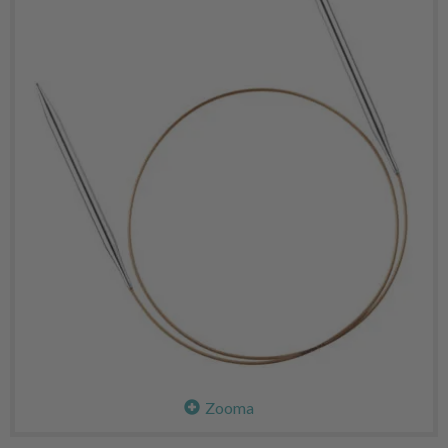
Zooma