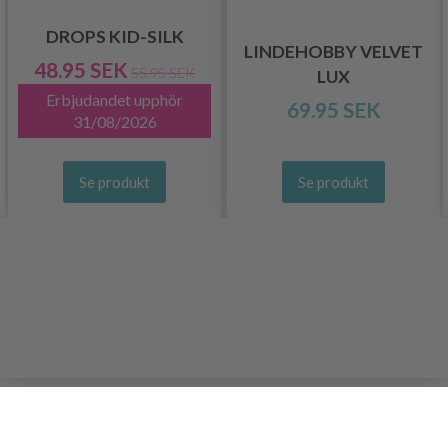
DROPS KID-SILK
LINDEHOBBY VELVET
48.95 SEK
55.95 SEK
LUX
Erbjudandet upphör
69.95 SEK
31/08/2026
Se produkt
Se produkt