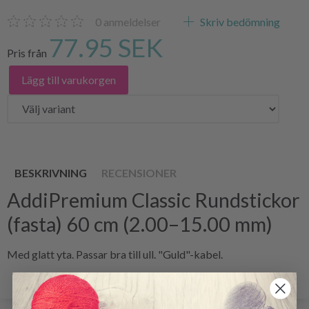
0
anmeldelser
Skriv bedömning
77.95 SEK
Pris från
Lägg till varukorgen
BESKRIVNING
RECENSIONER
AddiPremium Classic Rundstickor
(fasta) 60 cm (2.00–15.00 mm)
Med glatt yta. Passar bra till ull. "Guld"-kabel.