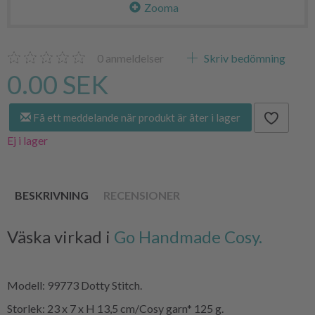
Zooma
0
anmeldelser
Skriv bedömning
0.00 SEK
Få ett meddelande när produkt är åter i lager
Ej i lager
BESKRIVNING
RECENSIONER
Väska virkad i
Go Handmade Cosy.
Modell: 99773 Dotty Stitch.
Storlek: 23 x 7 x H 13,5 cm/Cosy garn* 125 g.