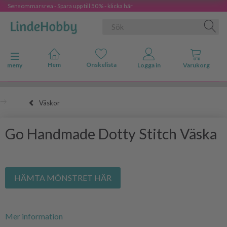
Sensommarsrea - Spara upp till 50% - klicka här
Ändra navigering
meny
Väskor
Go Handmade Dotty Stitch Väska
HÄMTA MÖNSTRET HÄR
Mer information