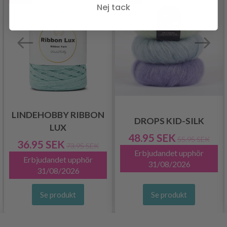
Nej tack
LINDEHOBBY RIBBON
DROPS KID-SILK
LUX
48.95 SEK
55.95 SEK
36.95 SEK
73.95 SEK
Erbjudandet upphör
Erbjudandet upphör
31/08/2026
31/08/2026
Se produkt
Se produkt