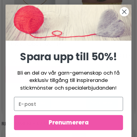
LINDEHOBBY RAFFIA
LUX
Spara upp till 50%!
NATURAL CLUB RAFFIA
29.95 SEK
59.95 SEK
72.95 SEK
Erbjudandet upphör
Bli en del av vår garn-gemenskap och få
31/08/2026
exklusiv tillgång till inspirerande
stickmönster och specialerbjudanden!
Se produkt
Se produkt
Prenumerera
REKOMMENDERAS FÖR DIG
- 50%
- 13%