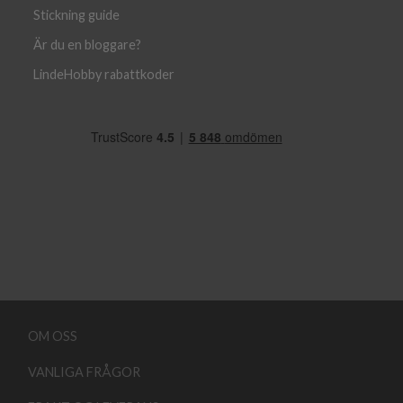
Stickning guide
Är du en bloggare?
LindeHobby rabattkoder
OM OSS
VANLIGA FRÅGOR