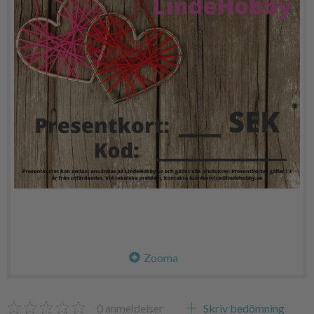
Zooma
0
anmeldelser
Skriv bedömning