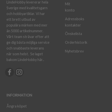
LindeHobby levererar hela
Mit
Sverige med kvalitetsgarn
konto
och hobbyartiklar. Vi har
Adressboks
ett brett utbud av
kontakter
populära märken med mer
än 5000 artikelnummer.
Önskelista
Vårt team strävar efter att
ge dig bästa möjliga service
Orderhistorik
och snabbaste leverans
Nyhetsbrev
när som helst.
Se laget
bakom LindeHobby här.
.
INFORMATION
Ångra köpet