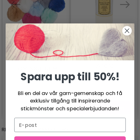
LATEX 500 ML
GUMMIMJÖLK VIT
HOBBYARTS
(STOR)
POMPONG 8 CM
Spara upp till 50%!
148.00 SEK
169.00 SEK
24.95 SEK
Bli en del av vår garn-gemenskap och få
exklusiv tillgång till inspirerande
Lägg till varukorgen
stickmönster och specialerbjudanden!
Se produkt
REKOMMENDERAS FÖR DIG