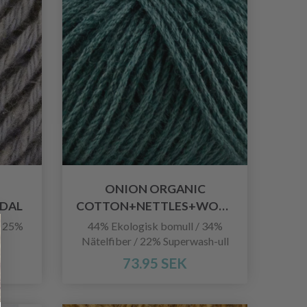
ONION ORGANIC
DAL
COTTON+NETTLES+WOOL
/ 25%
44% Ekologisk bomull / 34%
Nätelfiber / 22% Superwash-ull
73.95 SEK