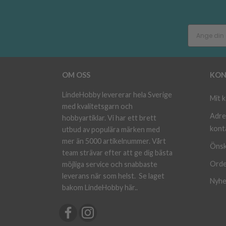
OM OSS
KON
LindeHobby levererar hela Sverige
Mit 
med kvalitetsgarn och
Adre
hobbyartiklar. Vi har ett brett
kont
utbud av populära märken med
mer än 5000 artikelnummer. Vårt
Önsk
team strävar efter att ge dig bästa
Orde
möjliga service och snabbaste
leverans när som helst.
Se laget
Nyhe
bakom LindeHobby här.
.