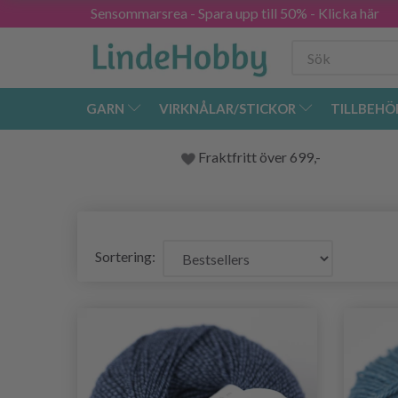
Sensommarsrea - Spara upp till 50% - Klicka här
GARN
VIRKNÅLAR/STICKOR
TILLBEHÖ
Fraktfritt över 699,-
Sortering: