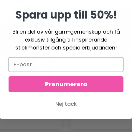
Spara upp till 50%!
Bli en del av vår garn-gemenskap och få
exklusiv tillgång till inspirerande
stickmönster och specialerbjudanden!
Prenumerera
07 BLUSE MED RUNDT
1653 BABYTRØJE M
BÆRESTYKKE
SKRÅLUKNING
Nej tack
0.00 SEK
0.00 SEK