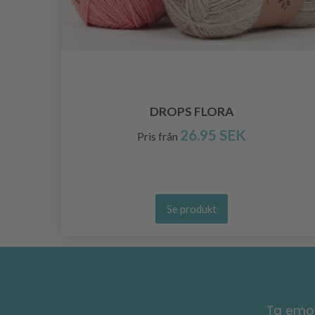
MM,
DROPS FLORA
26.95 SEK
Pris från
Se produkt
Ta emot