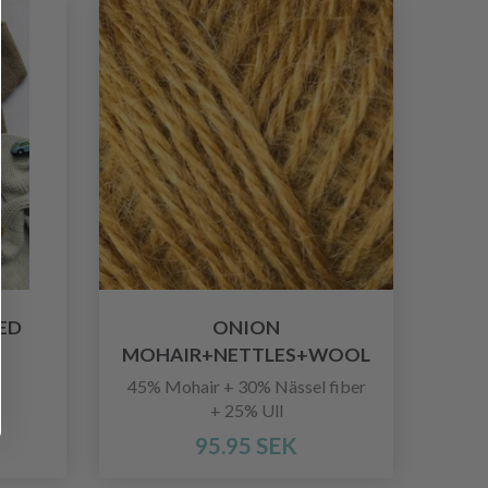
ED
ONION
MOHAIR+NETTLES+WOOL
45% Mohair + 30% Nässel fiber
+ 25% Ull
95.95 SEK