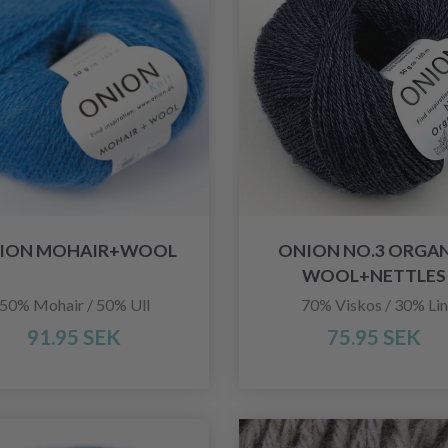
ION MOHAIR+WOOL
ONION NO.3 ORGA
WOOL+NETTLES
50% Mohair / 50% Ull
70% Viskos / 30% Lin
91.95 SEK
75.95 SEK