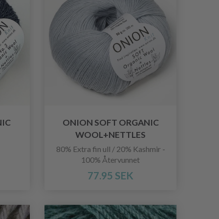
NIC
ONION SOFT ORGANIC
WOOL+NETTLES
80% Extra fin ull / 20% Kashmir -
100% Återvunnet
77.95 SEK