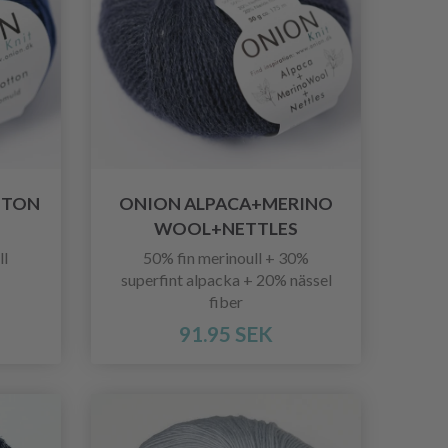
TTON
ONION ALPACA+MERINO
WOOL+NETTLES
ll
50% fin merinoull + 30%
superfint alpacka + 20% nässel
fiber
91.95 SEK