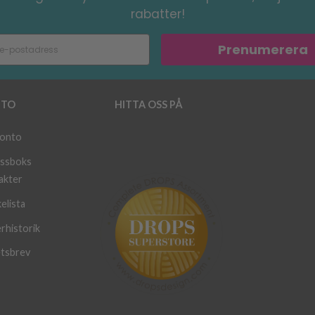
rabatter!
Prenumerera
TO
HITTA OSS PÅ
konto
ssboks
akter
elista
rhistorik
tsbrev