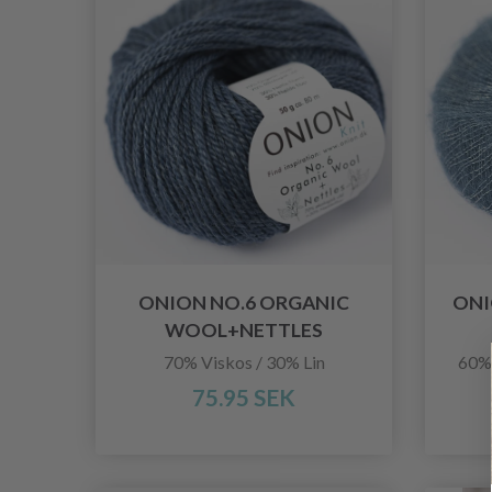
ONION NO.6 ORGANIC
ONI
WOOL+NETTLES
70% Viskos / 30% Lin
60% 
75.95 SEK