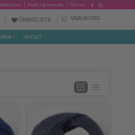
ntakta oss
Frakt og leverans
Om oss
VARUKORG
ÖNSKELISTA
SREA
OUTLET