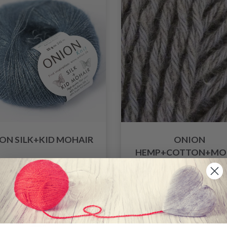
ON SILK+KID MOHAIR
ONION
HEMP+COTTON+MO
Polyester / 40% Polyamid
34% Hamp / 41% Bomull 
Modal
166.00 SEK
64.95 SEK